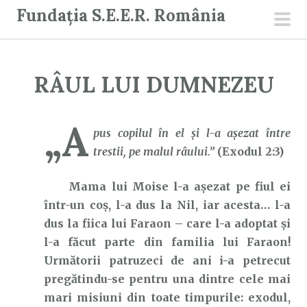
S
Fundația S.E.E.R. România
a
men
r
prin
i
RÂUL LUI DUMNEZEU
l
a
c
„A
pus copilul în el şi l-a aşezat între
o
trestii, pe malul râului.”
(Exodul 2:3)
n
ț
Mama lui Moise l-a așezat pe fiul ei
i
într-un coș, l-a dus la Nil, iar acesta… l-a
n
dus la fiica lui Faraon – care l-a adoptat și
u
l-a făcut parte din familia lui Faraon!
t
Următorii patruzeci de ani i-a petrecut
pregătindu-se pentru una dintre cele mai
mari misiuni din toate timpurile: exodul,