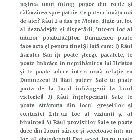
ieșirea unui întreg popor din robie și
călăuzirea spre patrie. Ce putem învăța noi
de-aici? Râul l-a dus pe Moise, dintr-un loc
al deznădejdii și disperării, într-un loc al
tuturor posibilităților. Dumnezeu poate
face asta și pentru tine! Și iată cum: 1) Râul
harului Său îți poate șterge păcatele, te
poate îmbrăca în neprihănirea lui Hristos
și te poate aduce într-o nouă relație cu
Dumnezeu! 2) Râul puterii Sale te poate
purta de la locul înfrângerii la locul
victoriei! 3) Râul înțelepciunii Sale te
poate strămuta din locul greșelilor și
confuziei într-un loc al viziunii și al
biruinței! 4) Râul proviziilor Sale te poate
duce din locuri sărace și secetoase într-un
loc al abundenței! Dar acest lucru poate