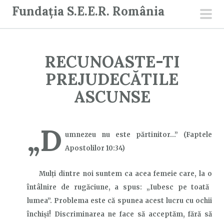
S
Fundația S.E.E.R. România
a
men
r
prin
i
RECUNOASTE-TI
l
a
PREJUDECĂTILE
c
ASCUNSE
o
n
„D
ț
umnezeu nu este părtinitor…”
(Faptele
i
Apostolilor 10:34)
n
u
Mulți dintre noi suntem ca acea femeie
care, la o
t
întâlnire de rugăciune, a spus: „Iubesc pe toată
lumea”. Problema este că spunea acest lucru cu ochii
închiși! Discriminarea ne face să acceptăm, fără să