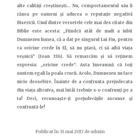
alte calități creștinești… Nu, comportamentul său îi
rănea pe oameni și aducea o reputație negativă
B
isericii. Unul dintre versetele cele mai des citate din
Biblie este acesta: „Fiindcă atât de mult a iubit
Dumnezeu lumea, că a dat pe singurul Lui Fiu, pentru
ca oricine crede în El, să nu piară, ci să aibă viaţa
veşnică” (Ioan 3:16). Să remarcăm
și să reținem
expresia
: „oricine crede”. Asta înseamnă că toți
suntem egali la poala crucii. Acolo, Dumnezeu nu face
nicio deosebire. Înainte de a confrunta prejudecata
din viața altcuiva, mai întâi trebuie s-o confrunți pe a
ta! Deci, recunoaște-ți prejudecățile ascunse și
confruntă-le!
Publicat în
31 mai 2017
de
admin