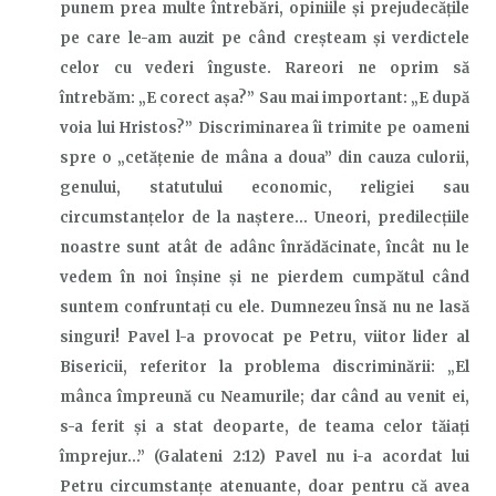
punem prea multe întrebări, opiniile și prejudecățile
pe care le-am auzit pe când creșteam și verdictele
celor cu vederi înguste. Rareori ne oprim să
întrebăm: „E corect așa?” Sau mai important: „E după
voia lui Hristos?
”
Discriminarea îi trimite pe oameni
spre o
„
cetățenie de mâna a doua
”
din cauza culorii,
genului, statutului economic, religiei sau
circumstanțelor de la naștere… Uneori, predilecțiile
noastre sunt atât de adânc înrădăcinate, încât nu le
vedem în noi înșine și ne pierdem cumpătul când
suntem confruntați cu ele. Dumnezeu însă nu ne lasă
singuri! Pavel l-a provocat pe Petru, viitor
lider
al
B
isericii, referitor la problema discriminării: „
E
l
mânca împreună cu Neamurile; dar când au venit ei,
s-a ferit şi a stat deoparte, de teama celor tăiaţi
împrejur…”
(Galateni 2:12) Pavel nu i-a acordat lui
Petru circumstanțe atenuante, doar pentru că avea