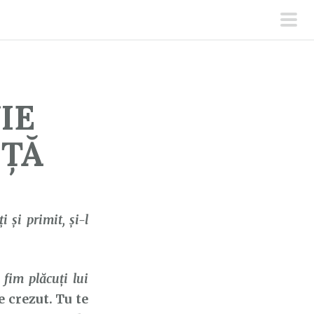
men
prin
IE
NȚĂ
i şi primit, şi-l
 fim plăcuți lui
 crezut. Tu te