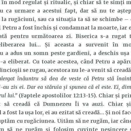
 în mod regulat și ritualic, și chiar să te simți 
 ca urmare a acestui fapt, dar să nu te aștepț
la rugăciuni, sau ca situația ta să se schimbe – 
 Petru a fost închis și condamnat la moarte, iar e
tă pentru următoarea zi. Biserica s-a rugat 
liberarea lui… Și aceasta a survenit în mo
 a adus un somn peste gardieni, a deschis ușa î
l-a eliberat. Cu toate acestea, când Petru a apăru
incioșii se rugau, acestora nu le-a venit să cread
alergat înăuntru să dea de veste că Petru stă înainte
-au zis ei. Dar ea stăruia şi spunea că el este. Ei, dim
ul lui.”
(Faptele apostolilor 12:13-15). Chiar și pr
t să creadă că Dumnezeu Îi va auzi. Chiar ș
a fost la ușa lor, ei au ezitat să creadă… Și noi fac
luptăm cu rugăciunea. Uităm să ne rugăm, iar câ
m să ne rugăm și folosim cuvinte nesincere 