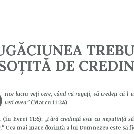
UGĂCIUNEA TREBU
SOȚITĂ DE CREDI
O
rice lucru veţi cere, când vă rugaţi, să credeţi că l-aţ
veţi avea.”
(Marcu 11:24)
n Evrei 11:6):
„Fără credință este cu neputință să
.”
Cea mai mare dorință a lui Dumnezeu este să fie