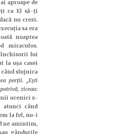
mai aproape de
i ca El să-ți
dacă nu crezi.
xecuția sa era
toată noaptea
d miraculos.
nchisorii lui
t la ușa casei
ă când slujnica
a porţii. „Eşti
potrivă, ziceau:
imii ucenici s-
i atunci când
em la fel, nu-i
nd ne amintim,
sau gândurile