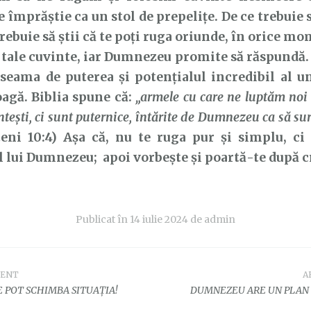
e împrăștie ca un stol de prepelițe. De ce trebuie
trebuie să știi că te poți ruga oriunde, în orice m
 tale cuvinte, iar Dumnezeu promite să răspundă. 
 seama de puterea și potențialul incredibil al u
oagă. Biblia spune că:
„armele cu care ne luptăm noi
nteşti, ci sunt puternice, întărite de Dumnezeu ca să sur
teni 10:4) Așa că, nu te ruga pur și simplu, ci
 lui Dumnezeu; apoi vorbește și poartă-te după cr
Publicat în
14 iulie 2024
de
admin
DENT
A
e
 POT SCHIMBA SITUAȚIA!
DUMNEZEU ARE UN PLAN 