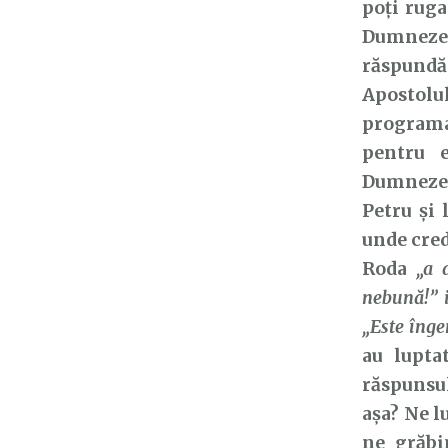
poți ruga
Dumnezeu
răspundă 
Apostolul
programa
pentru e
Dumnezeu
Petru și 
unde cred
Roda
„a 
nebună!” i
„Este înger
au lupta
răspunsul 
așa? Ne 
ne grăbi