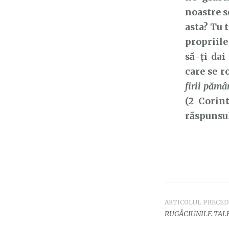
noastre s
asta? Tu 
propriile
să-ți dai
care se r
firii pămâ
(2 Corin
răspunsul
ARTICOLUL PRECE
Navigar
RUGĂCIUNILE TALE