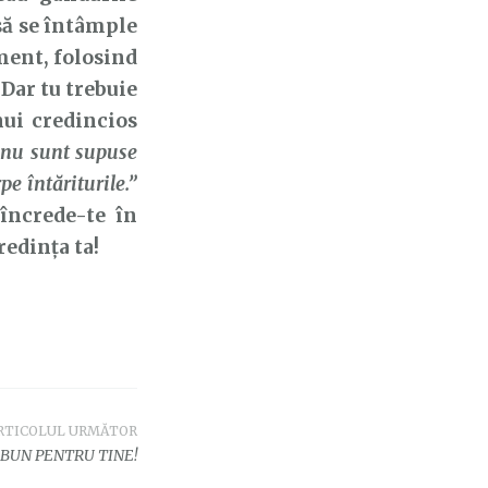
 să se întâmple
oment, folosind
Dar tu trebuie
nui credincios
 nu sunt supuse
pe întăriturile.”
 încrede-te în
edința ta!
RTICOLUL URMĂTOR
BUN PENTRU TINE!