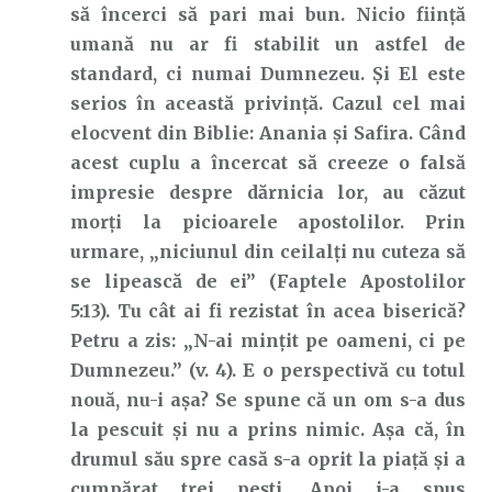
să încerci să pari mai bun. Nicio ființă
umană nu ar fi stabilit un astfel de
standard, ci numai Dumnezeu. Și El este
serios în această privință. Cazul cel mai
elocvent din Biblie: Anania și Safira. Când
acest cuplu a încercat să creeze o falsă
impresie despre dărnicia lor, au căzut
morți la picioarele apostolilor. Prin
urmare, „niciunul din ceilalţi nu cuteza să
se lipească de ei” (Faptele Apostolilor
5:13). Tu cât ai fi rezistat în acea biserică?
Petru a zis: „N-ai minţit pe oameni, ci pe
Dumnezeu.” (v. 4). E o perspectivă cu totul
nouă, nu-i așa? Se spune că un om s-a dus
la pescuit și nu a prins nimic. Așa că, în
drumul său spre casă s-a oprit la piață și a
cumpărat trei pești. Apoi i-a spus