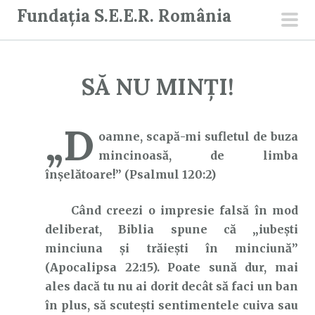
S
Fundația S.E.E.R. România
a
men
r
prin
i
SĂ NU MINȚI!
l
a
c
„D
oamne, scapă-mi sufletul de buza
o
mincinoasă, de limba
n
înşelătoare!” (Psalmul 120:2)
ț
i
Când creezi o impresie falsă în mod
n
deliberat, Biblia spune că „iubeşti
u
minciuna şi trăieşti în minciună”
t
(Apocalipsa 22:15). Poate sună dur, mai
ales dacă tu nu ai dorit decât să faci un ban
în plus, să scutești sentimentele cuiva sau