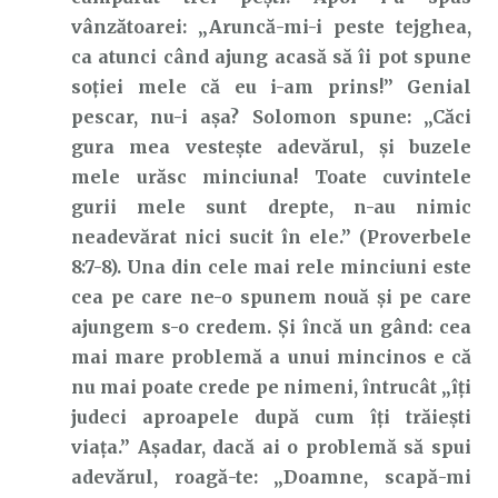
vânzătoarei: „Aruncă-mi-i peste tejghea,
ca atunci când ajung acasă să îi pot spune
soției mele că eu i-am prins!” Genial
pescar, nu-i așa? Solomon spune: „Căci
gura mea vesteşte adevărul, şi buzele
mele urăsc minciuna! Toate cuvintele
gurii mele sunt drepte, n-au nimic
neadevărat nici sucit în ele.” (Proverbele
8:7-8). Una din cele mai rele minciuni este
cea pe care ne-o spunem nouă și pe care
ajungem s-o credem. Și încă un gând: cea
mai mare problemă a unui mincinos e că
nu mai poate crede pe nimeni, întrucât „îți
judeci aproapele după cum îți trăiești
viața.” Așadar, dacă ai o problemă să spui
adevărul, roagă-te: „Doamne, scapă-mi