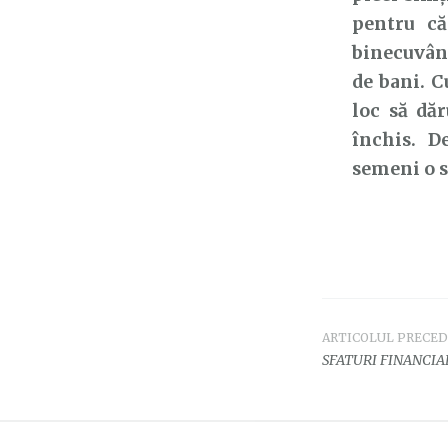
pentru că
binecuvânt
de bani. C
loc să dă
închis. D
semeni o s
ARTICOLUL PRECE
Navigar
SFATURI FINANCIA
în