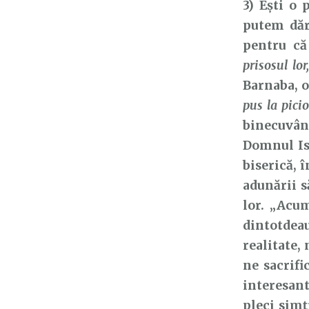
3) Ești o
putem dăr
pentru că
prisosul lo
Barnaba, 
pus la picio
binecuvân
Domnul Is
biserică, 
adunării s
lor. „Acum
dintotdeau
realitate,
ne sacrifi
interesant
pleci simț