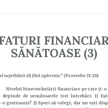
FATURI FINANCIA
SĂNĂTOASE (3)
el neprihănit dă fără zgârcenie.”
(Proverbe 21:26)
Nivelul binecuvântării financiare pe care ți-o
depinde de următoarele trei întrebări: 1) Ești
-o gestionezi? 2) Speri să culegi, dar nu ești dis