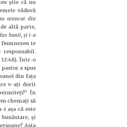
eu știe că nu
femeie văduvă
i au aruncat din
de altă parte,
us banii, şi i-a
ât Dumnezeu te
 responsabil.
12:48). Într-o
 pastor a spus
oanei din fața
re v-ați dorit
permiteți!” În
tem chemați să
u-i așa că este
 bunăstare, și
persoane? Asta