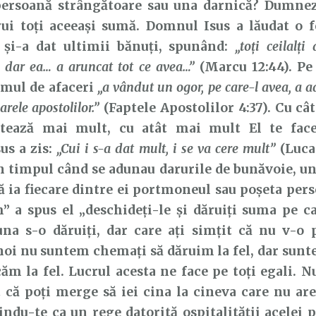
 persoană strângătoare sau una darnică? Dumnez
ui toți aceeași sumă. Domnul Isus a lăudat o 
 și-a dat ultimii bănuți, spunând:
„toţi ceilalţ
r, dar ea… a aruncat tot ce avea…”
(Marcu 12:44). Pe 
omul de afaceri
„a vândut un ogor, pe care-l avea, a ad
arele apostolilor.”
(Faptele Apostolilor 4:37). Cu c
tează mai mult, cu atât mai mult El te face
us a zis:
„Cui i s-a dat mult, i se va cere mult”
(Luca 
în timpul când se adunau darurile de bunăvoie, un
ă ia fiecare dintre ei portmoneul sau poșeta pers
” a spus el „deschideți-le și dăruiți suma pe ca
na s-o dăruiți, dar care ați simțit că nu v-o 
 noi nu suntem chemați să dăruim la fel, dar sun
căm la fel. Lucrul acesta ne face pe toți egali. N
 că poți merge să iei cina la cineva care nu are
indu-te ca un rege datorită ospitalității acelei 