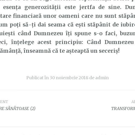
 esența generozității este jertfa de sine. D
are financiară unor oameni care nu sunt stăpân
um poți să-ți dai seama că ești stăpânit de iubir
ruiești când Dumnezeu îți spune s-o faci, buzun
eci, înțelege acest principiu: Când Dumnezeu
ămânță, înseamnă că te așteaptă un seceriș!
Publicat în
30 noiembrie 2018
de
admin
DENT
A
e
RE SĂNĂTOASE (2)
TRANSFOR