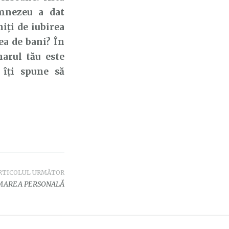
umnezeu a dat
iți de iubirea
ea de bani? În
arul tău este
 îți spune să
RTICOLUL URMĂTOR
MAREA PERSONALĂ