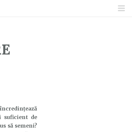
men
prin
RE
 încredințează
 suficient de
pus să semeni?