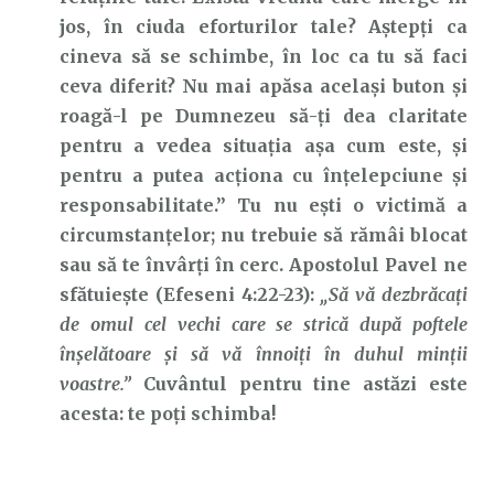
jos, în ciuda eforturilor tale? Aștepți ca
cineva să se schimbe, în loc ca tu să faci
ceva diferit? Nu mai apăsa același buton și
roagă-l pe Dumnezeu să-ți dea claritate
pentru a vedea situația așa cum este, și
pentru a putea acționa cu înțelepciune și
responsabilitate.” Tu nu ești o victimă a
circumstanțelor; nu trebuie să rămâi blocat
sau să te învârți în cerc. Apostolul Pavel ne
sfătuiește (Efeseni 4:22-23):
„Să vă dezbrăcați
de omul cel vechi care se strică după poftele
înşelătoare și să vă înnoiți în duhul minţii
voastre.”
Cuvântul pentru tine astăzi este
acesta: te poți schimba!