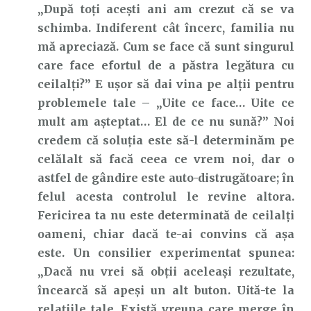
„După toți acești ani am crezut că se va
schimba. Indiferent cât încerc, familia nu
mă apreciază. Cum se face că sunt singurul
care face efortul de a păstra legătura cu
ceilalți?” E ușor să dai vina pe alții pentru
problemele tale – „Uite ce face… Uite ce
mult am așteptat… El de ce nu sună?” Noi
credem că soluția este să-l determinăm pe
celălalt să facă ceea ce vrem noi, dar o
astfel de gândire este auto-distrugătoare; în
felul acesta controlul le revine altora.
Fericirea ta nu este determinată de ceilalți
oameni, chiar dacă te-ai convins că așa
este. Un consilier experimentat spunea:
„Dacă nu vrei să obții aceleași rezultate,
încearcă să apeși un alt buton. Uită-te la
relațiile tale. Există vreuna care merge în