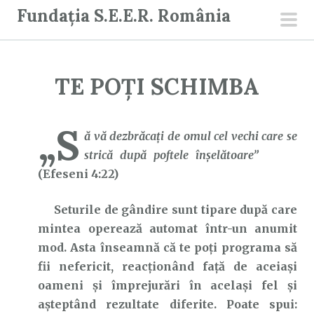
S
Fundația S.E.E.R. România
a
men
r
prin
i
TE POȚI SCHIMBA
l
a
c
„S
ă vă dezbrăcați de omul cel vechi care se
o
strică după poftele înşelătoare”
n
(Efeseni 4:22)
ț
i
Seturile de gândire sunt tipare după care
n
mintea operează automat într-un anumit
u
mod. Asta înseamnă că te poți programa să
t
fii nefericit, reacționând față de aceiași
oameni și împrejurări în același fel și
așteptând rezultate diferite. Poate spui: