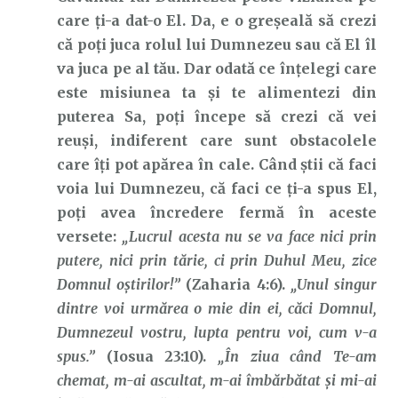
care ți-a dat-o El. Da, e o greșeală să crezi
că poți juca rolul lui Dumnezeu sau că El îl
va juca pe al tău. Dar odată ce înțelegi care
este misiunea ta și te alimentezi din
puterea Sa, poți începe să crezi că vei
reuși, indiferent care sunt obstacolele
care îți pot apărea în cale. Când știi că faci
voia lui Dumnezeu, că faci ce ți-a spus El,
poți avea încredere fermă în aceste
versete:
„Lucrul acesta nu se va face nici prin
putere, nici prin tărie, ci prin Duhul Meu, zice
Domnul oştirilor!”
(Zaharia 4:6).
„Unul singur
dintre voi urmărea o mie din ei, căci Domnul,
Dumnezeul vostru, lupta pentru voi, cum v-a
spus.”
(Iosua 23:10).
„În ziua când Te-am
chemat, m-ai ascultat, m-ai îmbărbătat şi mi-ai