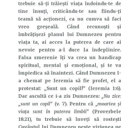
trebuie să-ți trăiești viața îndoindu-te de
tine însuți, criticându-te sau fiindu-ți
teamă să acționezi, ca nu cumva să faci
vreo greșeală. Când recunoști și
îmbrățișezi planul lui Dumnezeu pentru
viața ta, ai acces la puterea de care ai
nevoie pentru a-l duce la îndeplinire.
Falsa smerenie îți va crea un handicap
spiritual, mental și emoțional, și te va
împiedica să înaintezi. Când Dumnezeu l-
a chemat pe Ieremia să fie profet, el a
protestat: „Sunt un copil!” (Ieremia 1:6).
Dar ascultă ce i-a zis Dumnezeu:
„Nu zice:
„sunt un copil”
(v. 7). Pentru că
„moartea şi
viaţa sunt în puterea limbii”
(Proverbele
18:21), tu trebuie să înveți să rostești
Cuvântul lui Dumnezeu peste viziunea pe