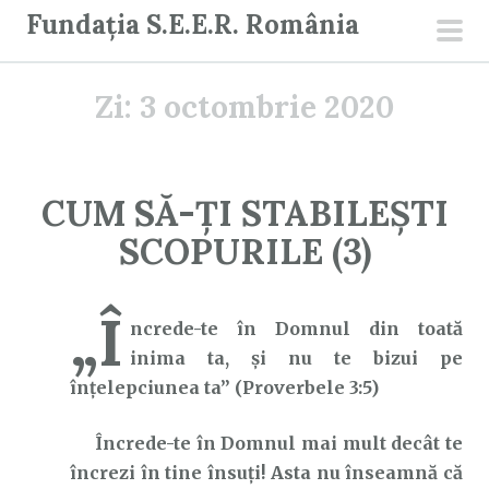
S
Fundația S.E.E.R. România
a
men
r
prin
Zi:
3 octombrie 2020
i
l
a
c
CUM SĂ-ȚI STABILEȘTI
o
SCOPURILE (3)
n
ț
i
„Î
ncrede-te în Domnul din toată
n
inima ta, şi nu te bizui pe
u
înţelepciunea ta” (Proverbele 3:5)
t
Încrede-te în Domnul mai mult decât te
încrezi în tine însuți! Asta nu înseamnă că