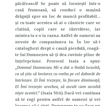
păcălească! Se poate să locuiești într-o
casă frumoasă, să conduci o mașină
drăguță spre un loc de muncă profitabil…
și cu toate acestea să ai o căsnicie care se
clatină, copii care se răzvrătesc, iar
mintea ta s-o ia razna. Astfel de oameni au
nevoie de compasiunea ta. În loc să-i
cataloghezi drept o cauză pierdută, roagă-
te lui Dumnezeu să-ți dea cuvinte pline de
înțelepciune. Prorocul Isaia a spus:
„Domnul Dumnezeu Mi-a dat o limbă iscusită,
ca să ştiu să înviorez cu vorba pe cel doborât de
întristare. El Îmi trezeşte, în fiecare dimineaţă,
El Îmi trezeşte urechea, să ascult cum ascultă
nişte ucenici.”
(Isaia 50:4). Dacă vei continua
să te rogi pentru astfel de oameni și vei
încerca să-i ajuți, Dumnezeu te va face un