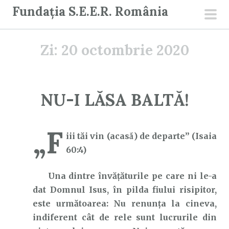
S
Fundația S.E.E.R. România
a
men
r
prin
Zi:
20 octombrie 2020
i
l
a
c
NU-I LĂSA BALTĂ!
o
n
„F
ț
iii tăi vin (acasă) de departe” (Isaia
i
60:4)
n
u
Una dintre învățăturile pe care ni le-a
t
dat Domnul Isus, în pilda fiului risipitor,
este următoarea: Nu renunța la cineva,
indiferent cât de rele sunt lucrurile din