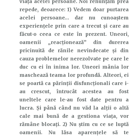
viața acelei persoane. Noi renunțăm prea
repede, deoarece: 1) Vedem doar purtarea
acelei persoane… dar nu cunoaștem
experiențele prin care a trecut și care au
făcut-o ceea ce este în prezent. Uneori,
oamenii „reacționează” din durerea
pricinuită de rănile nevindecate și din
cauza problemelor nerezolvate pe care le
duc cu ei în inima lor. Uneori mânia lor
maschează teama lor profundă. Alteori, ei
se poartă ca părinții disfuncționali care i-
au crescut, întrucât acestea au fost
uneltele care le-au fost date pentru a
lucra. Și până când nu văd la alții o altă
cale mai bună de a gestiona viața, vor
rămâne blocați. 2) Nu știm cu ce se luptă
oamenii. Nu lăsa aparențele să te