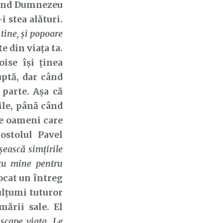
Când Dumnezeu
i stea alături.
tine, şi popoare
e din viața ta.
ise își ținea
uptă, dar când
 parte. Așa că
ile, până când
 de oameni care
postolul Pavel
ească simţirile
 cu mine pentru
locat un întreg
ulțumi tuturor
mării sale. El
scape viaţa. Le