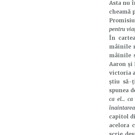
Asta nu 
cheamă pe
Promisiu
pentru viaţ
În carte
mâinile r
mâinile s
Aaron și 
victoria 
știu să-
spunea d
ca el… ca
înaintarea
capitol d
acelora 
scrie de