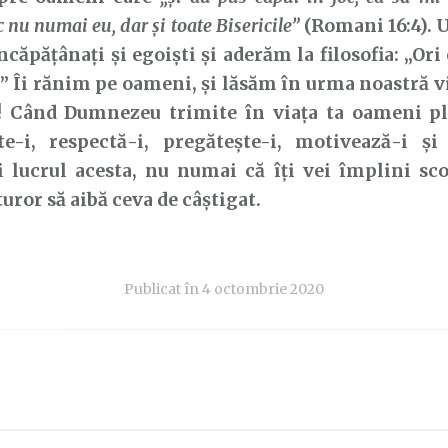
nu numai eu, dar şi toate Bisericile”
(Romani 16:4). U
căpățânați și egoiști și aderăm la filosofia: „Ori
!” Îi rănim pe oameni, și lăsăm în urma noastră vi
a! Când Dumnezeu trimite în viața ta oameni pli
te-i, respectă-i, pregătește-i, motivează-i și 
 lucrul acesta, nu numai că îți vei împlini sco
turor să aibă ceva de câștigat.
Publicat în
4 octombrie 2020