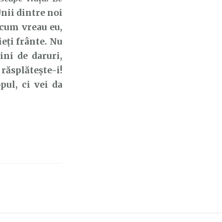
nii dintre noi
 cum vreau eu,
eți frânte. Nu
ni de daruri,
răsplătește-i!
pul, ci vei da