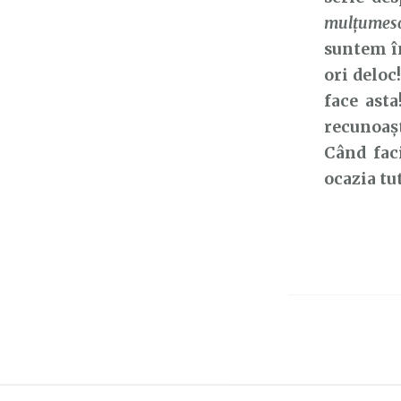
mulţumesc 
suntem în
ori deloc
face ast
recunoaș
Când faci
ocazia tu