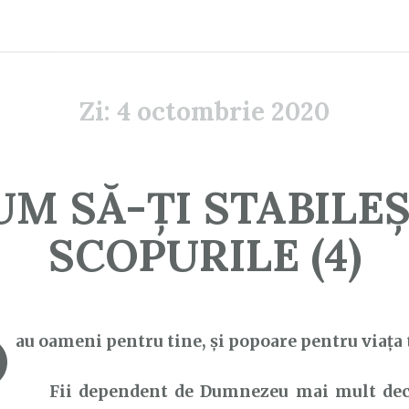
Zi:
4 octombrie 2020
UM SĂ-ȚI STABILEȘ
SCOPURILE (4)
D
au oameni pentru tine, şi popoare pentru viaţa t
Fii dependent de Dumnezeu mai mult decât 