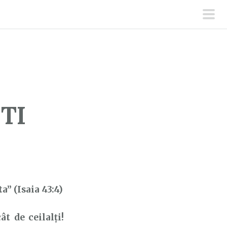
men
prin
TI
a” (Isaia 43:4)
de ceilalți!