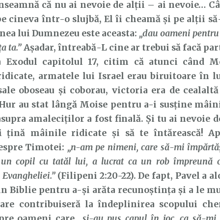
înseamnă că nu ai nevoie de alții – ai nevoie… 
 cineva într-o slujbă, El îi cheamă și pe alții să-
nea lui Dumnezeu este aceasta:
„dau oameni pentru 
a ta.”
Așadar, întreabă-L cine ar trebui să facă part
a Exodul capitolul 17, citim că atunci când Mo
idicate, armatele lui Israel erau biruitoare în l
ale oboseau și coborau, victoria era de cealaltă
Hur au stat lângă Moise pentru a-i susține mâin
asupra amaleciților a fost finală. Și tu ai nevoie
ți țină mâinile ridicate și să te întărească! A
espre Timotei:
„n-am pe nimeni, care să-mi împărtăş
 un copil cu tatăl lui, a lucrat ca un rob împreună
 Evangheliei.”
(Filipeni 2:20-22). De fapt, Pavel a a
in Biblie pentru a-și arăta recunoștința și a le m
care contribuiseră la îndeplinirea scopului che
spre oameni care
„şi-au pus capul în joc, ca să-mi 