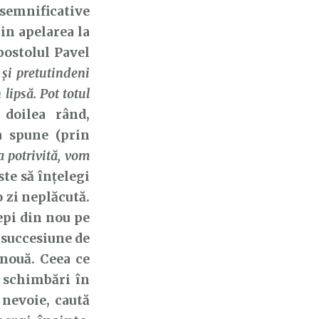
 semnificative
in apelarea la
ostolul Pavel
l şi pretutindeni
 lipsă. Pot totul
 doilea rând,
a spune (prin
a potrivită, vom
ste să înțelegi
o zi neplăcută.
cepi din nou pe
 succesiune de
 nouă. Ceea ce
e schimbări în
e nevoie, caută