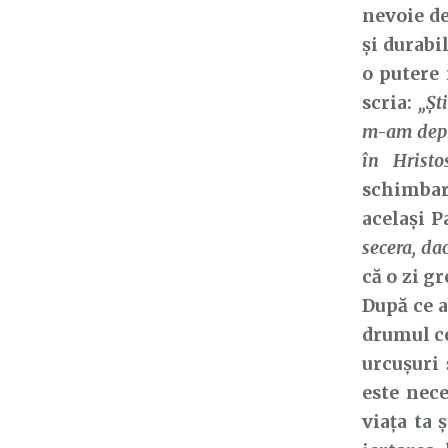
nevoie d
și durabi
o putere
scria:
„Şt
m-am depri
în Hristo
schimbar
același P
secera, da
că o zi gr
După ce a
drumul ce
urcușuri 
este nec
viața ta 