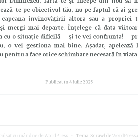
 lui Dumnezeu, iartă-te și începe din nou să m
ază-te pe obiectivul tău, nu pe faptul că ai greș
 capcana învinovățirii altora sau a propriei t
și mergi mai departe. Înțelege că data viitoar
 cu o situație dificilă – și te vei confrunta! – p
, o vei gestiona mai bine. Așadar, apelează l
pentru a face orice schimbare necesară în viața 
Publicat în
4 iulie 2025
pulsat cu mândrie de WordPress
~
Tema: Scrawl de
WordPress