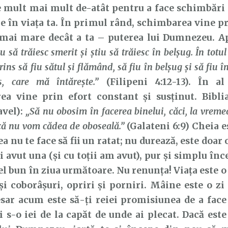
e mult mai mult de-atât pentru a face schimbări
le în viața ta. În primul rând, schimbarea vine pr
 mai mare decât a ta – puterea lui Dumnezeu. Ap
iu să trăiesc smerit şi ştiu să trăiesc în belşug. În totu
ns să fiu sătul şi flămând, să fiu în belşug şi să fiu în
s, care mă întăreşte.”
(Filipeni 4:12-13). În al
ea vine prin efort constant și susținut. Bibli
avel):
„Să nu obosim în facerea binelui, căci, la vreme
că nu vom cădea de oboseală.”
(Galateni 6:9) Cheia e
ea nu te face să fii un ratat; nu durează, este doar 
i avut una (și cu toții am avut), pur și simplu în
l bun în ziua următoare. Nu renunța! Viața este o
și coborâșuri, opriri și porniri. Mâine este o zi
esar acum este să-ți reiei promisiunea de a fac
și s-o iei de la capăt de unde ai plecat. Dacă est