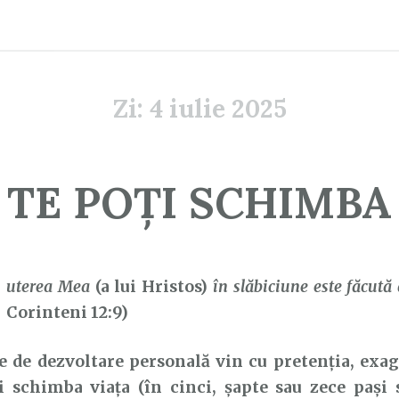
Zi:
4 iulie 2025
TE POȚI SCHIMBA
P
uterea Mea
(a lui Hristos)
în slăbiciune este făcută 
Corinteni 12:9)
de dezvoltare personală vin cu pretenția, exage
i schimba viața (în cinci, șapte sau zece pași 