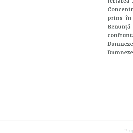
iertarea
Concentre
prins în
Renunță 
confrunta
Dumnezeu
Dumnezeu 
Pro