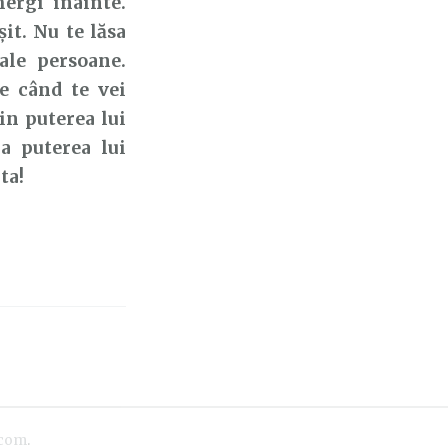
ergi înainte.
it. Nu te lăsa
ale persoane.
e când te vei
rin puterea lui
a puterea lui
ta!
.com
.