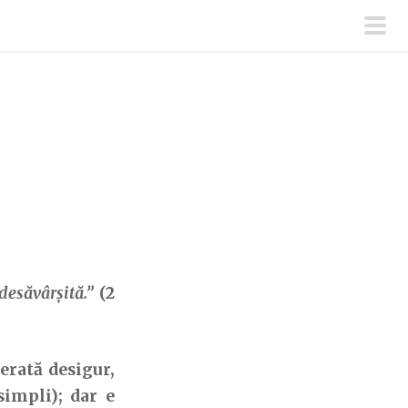
men
prin
desăvârșită.”
(2
rată desigur,
simpli); dar e