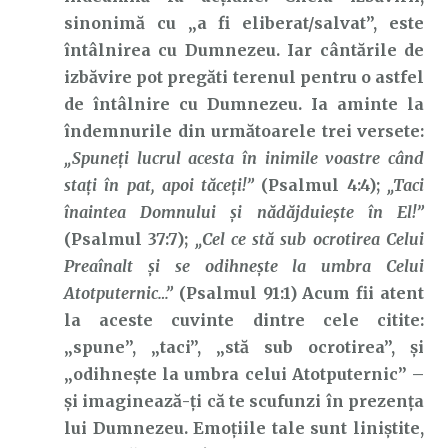
sinonimă cu „a fi eliberat/salvat”, este
întâlnirea cu Dumnezeu. Iar cântările de
izbăvire pot pregăti terenul pentru o astfel
de întâlnire cu Dumnezeu. Ia aminte la
îndemnurile din următoarele trei versete:
„Spuneţi lucrul acesta în inimile voastre când
staţi în pat, apoi tăceţi!”
(Psalmul 4:4);
„Taci
înaintea Domnului şi nădăjduieşte în El!”
(Psalmul 37:7);
„Cel ce stă sub ocrotirea Celui
Preaînalt şi se odihneşte la umbra Celui
Atotputernic…”
(Psalmul 91:1) Acum fii atent
la aceste cuvinte dintre cele citite:
„spune”, „taci”, „stă sub ocrotirea”, și
„odihnește la umbra celui Atotputernic” –
și imaginează-ți că te scufunzi în prezența
lui Dumnezeu. Emoțiile tale sunt liniștite,