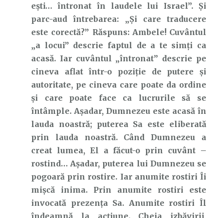
ești… întronat în laudele lui Israel”. Și
parc-aud întrebarea: „Și care traducere
este corectă?” Răspuns: Ambele! Cuvântul
„a locui” descrie faptul de a te simți ca
acasă. Iar cuvântul „întronat” descrie pe
cineva aflat într-o poziție de putere și
autoritate, pe cineva care poate da ordine
și care poate face ca lucrurile să se
întâmple. Așadar, Dumnezeu este acasă în
lauda noastră; puterea Sa este eliberată
prin lauda noastră. Când Dumnezeu a
creat lumea, El a făcut-o prin cuvânt –
rostind… Așadar, puterea lui Dumnezeu se
pogoară prin rostire. Iar anumite rostiri Îi
mișcă inima. Prin anumite rostiri este
invocată prezența Sa. Anumite rostiri Îl
îndeamnă la acțiune. Cheia izbăvirii,