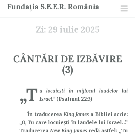
S
Fundația S.E.E.R. România
a
men
r
prin
Zi:
29 iulie 2025
i
l
a
c
CÂNTĂRI DE IZBĂVIRE
o
(3)
n
ț
i
„T
u locuieşti în mijlocul laudelor lui
n
Israel.”
(Psalmul 22:3)
u
t
În traducerea
King James
a Bibliei scrie:
„O, Tu care locuiești în laudele lui Israel…”
Traducerea
New King James
redă astfel: „Tu