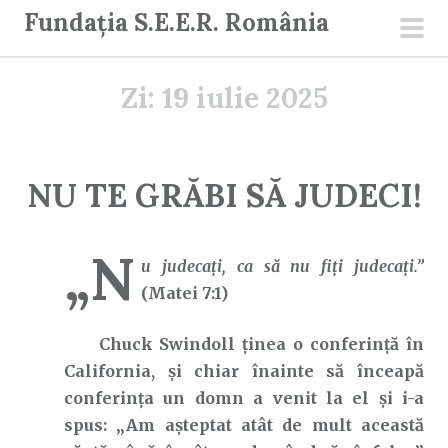
S
Fundația S.E.E.R. România
a
men
r
prin
Zi:
19 iulie 2025
i
l
a
c
NU TE GRĂBI SĂ JUDECI!
o
n
„N
ț
u judecaţi, ca să nu fiţi judecaţi.”
i
(Matei 7:1)
n
u
Chuck Swindoll ținea o conferință în
t
California, și chiar înainte să înceapă
conferința un domn a venit la el și i-a
spus: „Am așteptat atât de mult această