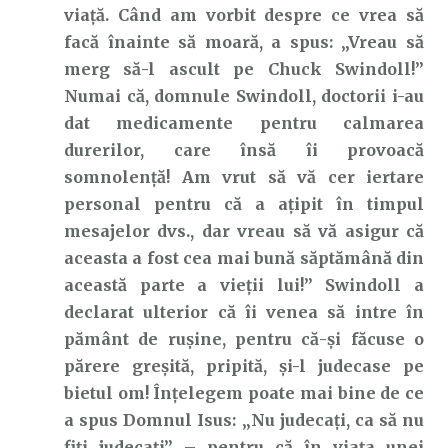
viață. Când am vorbit despre ce vrea să
facă înainte să moară, a spus: „Vreau să
merg să-l ascult pe Chuck Swindoll!”
Numai că, domnule Swindoll, doctorii i-au
dat medicamente pentru calmarea
durerilor, care însă îi provoacă
somnolență! Am vrut să vă cer iertare
personal pentru că a ațipit în timpul
mesajelor dvs., dar vreau să vă asigur că
aceasta a fost cea mai bună săptămână din
această parte a vieții lui!” Swindoll a
declarat ulterior că îi venea să intre în
pământ de rușine, pentru că-și făcuse o
părere greșită, pripită, și-l judecase pe
bietul om! Înțelegem poate mai bine de ce
a spus Domnul Isus: „Nu judecați, ca să nu
fiți judecați” – pentru că în viața unei