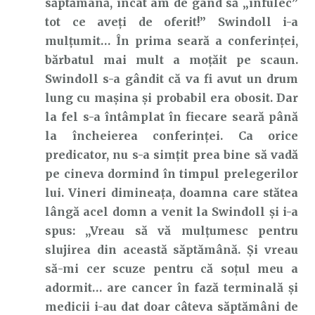
săptămână, încât am de gând să „înfulec”
tot ce aveți de oferit!” Swindoll i-a
mulțumit… În prima seară a conferinței,
bărbatul mai mult a moțăit pe scaun.
Swindoll s-a gândit că va fi avut un drum
lung cu mașina și probabil era obosit. Dar
la fel s-a întâmplat în fiecare seară până
la încheierea conferinței. Ca orice
predicator, nu s-a simțit prea bine să vadă
pe cineva dormind în timpul prelegerilor
lui. Vineri dimineața, doamna care stătea
lângă acel domn a venit la Swindoll și i-a
spus: „Vreau să vă mulțumesc pentru
slujirea din această săptămână. Și vreau
să-mi cer scuze pentru că soțul meu a
adormit… are cancer în fază terminală și
medicii i-au dat doar câteva săptămâni de