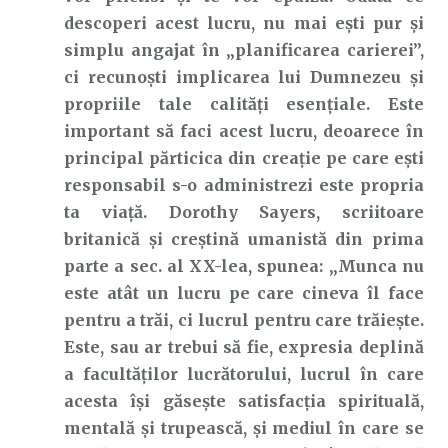
descoperi acest lucru, nu mai ești pur și
simplu angajat în „planificarea carierei”,
ci recunoști implicarea lui Dumnezeu și
propriile tale calități esențiale. Este
important să faci acest lucru, deoarece în
principal părticica din creație pe care ești
responsabil s-o administrezi este propria
ta viață. Dorothy Sayers, scriitoare
britanică și creștină umanistă din prima
parte a sec. al XX-lea, spunea: „Munca nu
este atât un lucru pe care cineva îl face
pentru a trăi, ci lucrul pentru care trăiește.
Este, sau ar trebui să fie, expresia deplină
a facultăților lucrătorului, lucrul în care
acesta își găsește satisfacția spirituală,
mentală și trupească, și mediul în care se