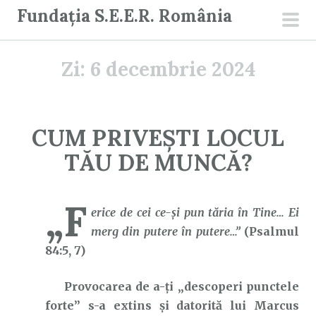
S
Fundația S.E.E.R. România
a
men
r
prin
Zi:
6 decembrie 2024
i
l
a
c
CUM PRIVEȘTI LOCUL
o
TĂU DE MUNCĂ?
n
ț
i
„F
erice
de cei ce-și pun tăria în Tine… Ei
n
merg din putere în putere…”
(Psalmul
u
84:5, 7)
t
Provocarea de a-ți „descoperi punctele
forte” s-a extins și datorită lui Marcus