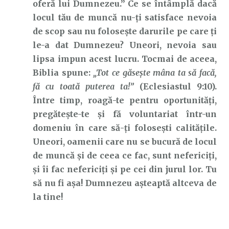
oferă lui Dumnezeu.” Ce se întâmplă dacă
locul tău de muncă nu-ți satisface nevoia
de scop sau nu folosește darurile pe care ți
le-a dat Dumnezeu? Uneori, nevoia sau
lipsa impun acest lucru. Tocmai de aceea,
Biblia spune:
„Tot
ce
găseşte
mâna
ta să facă,
fă cu toată puterea ta!”
(Eclesiastul 9:10).
Între timp, roagă-te pentru oportunități,
pregătește-te și fă voluntariat într-un
domeniu în care să-ți folosești calitățile.
Uneori, oamenii care nu se bucură de locul
de muncă și de ceea ce fac, sunt nefericiți,
și îi fac nefericiți și pe cei din jurul lor. Tu
să nu fi așa! Dumnezeu așteaptă altceva de
la tine!