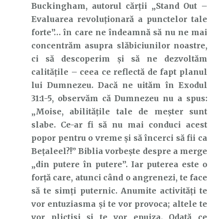
Buckingham, autorul cărții
„Stand Out –
Evaluarea revoluționară a punctelor tale
forte”… în care ne îndeamnă să nu ne mai
concentrăm asupra slăbiciunilor noastre,
ci să descoperim și să ne dezvoltăm
calitățile – ceea ce reflectă de fapt planul
lui Dumnezeu. Dacă ne uităm în Exodul
31:1-5, observăm că Dumnezeu nu a spus:
„Moise, abilitățile tale de meșter sunt
slabe. Ce-ar fi să nu mai conduci acest
popor pentru o vreme și să încerci să fii ca
Bețaleel?!” Biblia vorbește despre a merge
„din putere în putere”. Iar puterea este o
forță care, atunci când o angrenezi, te face
să te simți puternic. Anumite activități te
vor entuziasma și te vor provoca; altele te
vor plictisi și te vor epuiza. Odată ce