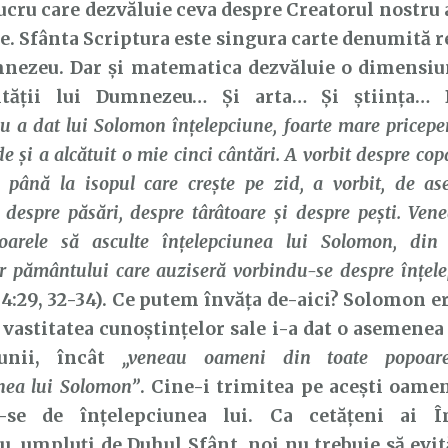
ru care dezvăluie ceva despre Creatorul nostru a
e. Sfânta Scriptura este singura carte denumită re
mnezeu. Dar și matematica dezvăluie o dimensiun
ității lui Dumnezeu… Și arta… Și știința… 
eu
a dat lui Solomon înțelepciune, foarte mare priceper
de şi a alcătuit o mie cinci cântări. A vorbit despre cop
 până la isopul care creşte pe zid, a vorbit, de a
 despre păsări, despre târâtoare şi despre peşti. Ve
oarele să asculte înţelepciunea lui Solomon, din 
r pământului care auziseră vorbindu-se despre înţele
4:29, 32-34). Ce putem învăța de-aici? Solomon er
r vastitatea cunoștințelor sale i-a dat o asemene
iunii, încât
„veneau
oameni
din toate popoare
unea lui Solomon”
. Cine-i trimitea pe acești oamen
-se de înţelepciunea lui. Ca cetățeni ai Î
 umpluți de Duhul Sfânt, noi nu trebuie să evit