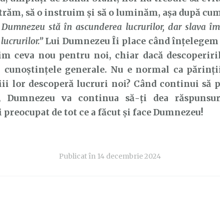
trăm, să o instruim și să o luminăm, așa după cum
Dumnezeu
stă în ascunderea lucrurilor, dar slava îm
lucrurilor.”
Lui Dumnezeu Îi place când înțelegem
im ceva nou pentru noi, chiar dacă descoperiril
n cunoștințele generale. Nu e normal ca părinți
ii lor descoperă lucruri noi? Când continui să p
e,
Dumnezeu va continua să-ți dea răspunsuri
i preocupat de tot ce a făcut și face
Dumnezeu!
Publicat în
14 decembrie 2024