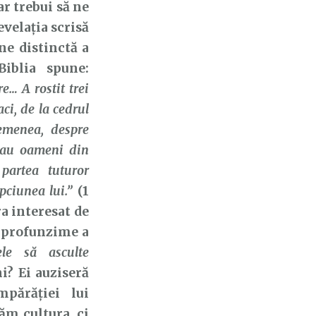
r trebui să ne
velația scrisă
e distinctă a
Biblia spune:
e… A rostit trei
aci, de la cedrul
semenea, despre
neau oameni din
partea tuturor
pciunea lui.”
(1
a interesat de
a profunzime a
le să asculte
i? Ei auziseră
mpărăției lui
ăm cultura, ci