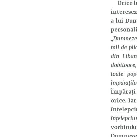
Orice luc
interesez
a lui Du
personal
„Dumnez
mii de pil
din Liban
dobitoace,
toate pop
împăraţilo
Împărați 
orice. Ia
înțelepc
înțelepci
vorbindu
Dumnezeu,