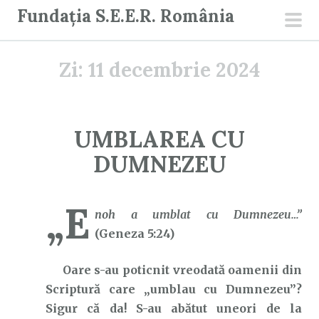
S
Fundația S.E.E.R. România
a
men
r
prin
Zi:
11 decembrie 2024
i
l
a
c
UMBLAREA CU
o
DUMNEZEU
n
ț
i
„E
noh
a umblat cu Dumnezeu…”
n
(Geneza 5:24)
u
t
Oare s-au poticnit vreodată oamenii din
Scriptură care „umblau cu Dumnezeu”?
Sigur că da! S-au abătut uneori de la