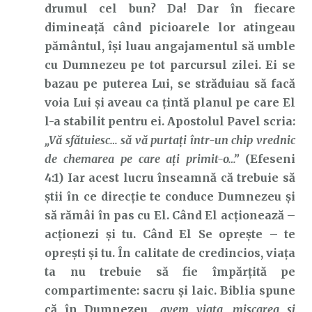
drumul cel bun? Da! Dar în fiecare
dimineață când picioarele lor atingeau
pământul, își luau angajamentul să umble
cu Dumnezeu pe tot parcursul zilei. Ei se
bazau pe puterea Lui, se străduiau să facă
voia Lui și aveau ca țintă planul pe care El
l-a stabilit pentru ei. Apostolul Pavel scria:
„Vă
sfătuiesc…
să vă purtaţi într-un chip vrednic
de chemarea pe care aţi primit-o…”
(Efeseni
4:1) Iar acest lucru înseamnă că trebuie să
știi în ce direcție te conduce Dumnezeu și
să rămâi în pas cu El. Când El acționează –
acționezi și tu. Când El Se oprește – te
oprești și tu. În calitate de credincios, viața
ta nu trebuie să fie împărțită pe
compartimente: sacru și laic. Biblia spune
că în Dumnezeu
„avem viaţa, mişcarea şi