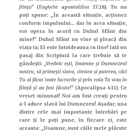
fiinţa”
(Faptele apostolilor 17:28). Tu nu
poți spune: „În această situație, acționez
conform impulsului… dar în acea situație,
voi opera în acord cu Duhul Sfânt din
mine!” Duhul Sfânt nu vine și pleacă din
viața ta; El este întotdeauna cu tine! Iată un
pasaj din Scriptură la care trebuie să te
gândești:
„Vrednic
eşti,
Doamne
şi Dumnezeul
nostru, să primeşti slava, cinstea şi puterea, căci
Tu ai făcut toate lucrurile şi prin voia Ta stau în
fiinţă şi au fost făcute!”
(Apocalipsa 4:11). Ce
verset minunat! Noi am fost creați pentru
a-I aduce slavă lui Dumnezeu! Așadar, una
dintre cele mai importante întrebări pe
care ți le poți pune, în fiecare zi, este
aceasta: „Doamne, sunt căile mele plăcute