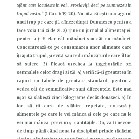
Sfânt, care locuieşte în voi… Proslăviți, deci, pe Dumnezeu în
trupul vostru”
(1 Cor. 6:19-20). Nu uita că ești managerul
unui trup pe care ți l-a încredințat Dumnezeu pentru a
face voia Lui zi de zi. 2) Ține un jurnal al alimentației,
pentru a-ţi fi clar cât mănânci sau cât nu mănânci.
Concentrează-te pe consumarea unor alimente care
îți ajută trupul, și evită sau redu mâncărurile care îl fac
să sufere. 3) Pleacă urechea la îngrijorările ori
semnalele celor dragi ai tăi. 4) Verifică-ți greutatea în
raport cu tabele de greutate standard, pentru a
vedea cât de semnificative sunt diferenţele. Este mai
ușor să slăbești cinci kilograme decât douăzeci. 5) În
loc să ții cure de slăbire repetate, notează-ți
alimentele pe care le vei mânca și cele pe care nu le
vei mai mânca, precum și cantitățile. Da, va fi nevoie
de timp până când noua ta disciplină prinde rădăcini