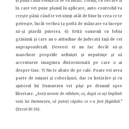
și până când voința ta se va întări. Totuși, cu fiecare zi
în care vei pune planul în aplicare, auto-controlul va
crește până când te vei simți atât de bine în ceea ce te
privește, încât vechea ta poftă de mâncare va începe
să-și piardă puterea. 6) Evită oamenii cu fobia
grăsimii și care au o atitudine de judecată față de cei
supraponderali. Deseori ei nu fac decât să-și
mascheze propriile nelinişti şi neputinţe și să
accentueze imaginea distorsionată pe care o ai
despre tine. 7) Nu te abate de pe cale. Poate vei avea
parte de suișuri și coborâșuri, dar cu hotărâre și cu
ajutorul lui Dumnezeu vei păși pe drumul spre
libertate.
„Aveţi nevoie de răbdare, ca, după ce aţi împlinit
voia lui Dumnezeu, să puteţi căpăta ce v-a fost făgăduit.”
(Evrei 10:36).