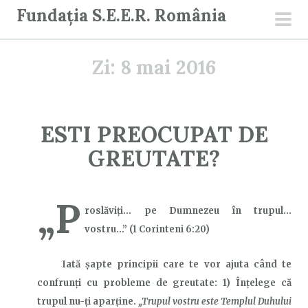
S
Fundația S.E.E.R. România
a
men
r
prin
Zi:
8 mai 2016
i
l
a
c
ESTI PREOCUPAT DE
o
GREUTATE?
n
ț
i
„P
roslăviţi… pe Dumnezeu în trupul…
n
vostru…” (1 Corinteni 6:20)
u
t
Iată șapte principii care te vor ajuta când te
confrunți cu probleme de greutate: 1) Înțelege că
trupul nu-ți aparține.
„Trupul vostru este Templul Duhului