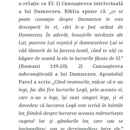
o relație cu El: 1) Cunoașterea intelectuală
a lui Dumnezeu. Biblia spune că
: „ce se
poate cunoaşte despre Dumnezeu le este
descoperit în ei, căci le-a fost arătat de
Dumnezeu. În adevăr, însuşirile nevăzute ale
Lui, puterea Lui veşnică şi dumnezeirea Lui se
văd lămurit de la facerea lumii, când te uiţi cu
băgare de seamă la ele în lucrurile făcute de El.”
(Romani 1:19-20). 2) Cunoașterea
subconștientă a lui Dumnezeu. Apostolul
Pavel a scris:
„Când neamurile, măcar că n-au
lege, fac din fire lucrurile Legii, prin aceasta ei,
care n-au o lege, îşi sunt singuri lege, şi ei
dovedesc că lucrarea Legii este scrisă în inimile
lor, fiindcă despre lucrarea aceasta mărturiseşte
cugetul lor şi gândurile lor, care sau se
învinovăţesc, sau se dezvinovăţesc între ele.”