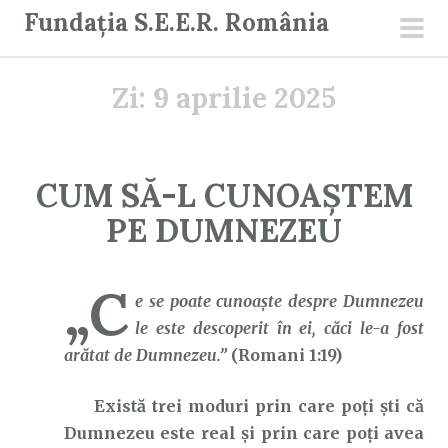
S
Fundația S.E.E.R. România
a
men
r
prin
Zi:
9 aprilie 2025
i
l
a
c
CUM SĂ-L CUNOAȘTEM
o
PE DUMNEZEU
n
ț
i
„C
e se poate cunoaşte despre Dumnezeu
n
le este descoperit în ei, căci le-a fost
u
arătat de Dumnezeu.”
(Romani 1:19)
t
Există trei moduri prin care poți ști că
Dumnezeu este real și prin care poți avea