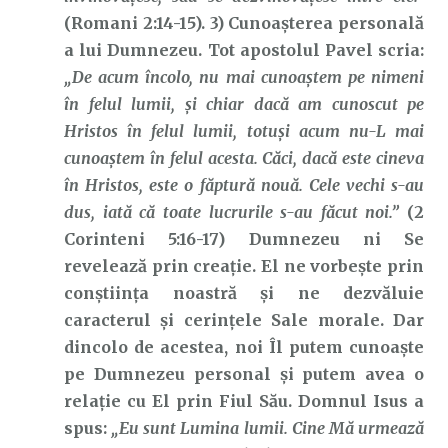
(Romani 2:14-15). 3) Cunoașterea personală
a lui Dumnezeu. Tot apostolul Pavel scria:
„De acum încolo, nu mai cunoaştem pe nimeni
în felul lumii, şi chiar dacă am cunoscut pe
Hristos în felul lumii, totuşi acum nu-L mai
cunoaştem în felul acesta. Căci, dacă este cineva
în Hristos, este o făptură nouă. Cele vechi s-au
dus, iată că toate lucrurile s-au făcut noi.”
(2
Corinteni 5:16-17) Dumnezeu ni Se
revelează prin creație. El ne vorbește prin
conștiința noastră și ne dezvăluie
caracterul și cerințele Sale morale. Dar
dincolo de acestea, noi Îl putem cunoaște
pe Dumnezeu personal și putem avea o
relație cu El prin Fiul Său. Domnul Isus a
spus:
„Eu sunt Lumina lumii. Cine Mă urmează