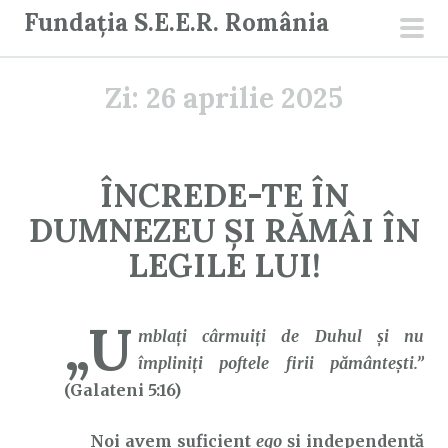
S
Fundația S.E.E.R. România
a
men
r
prin
Zi:
26 aprilie 2025
i
l
a
c
ÎNCREDE-TE ÎN
o
DUMNEZEU ȘI RĂMÂI ÎN
n
ț
LEGILE LUI!
i
n
„U
u
mblaţi cârmuiţi de Duhul şi nu
t
împliniţi poftele firii pământeşti.”
(Galateni 5:16)
Noi avem suficient
ego
și independență