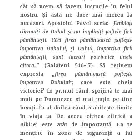
cât să vrem să facem lucrurile în felul
nostru. Și asta ne duce mai mereu la
necazuri. Apostolul Pavel scria:
„Umblaţi
cârmuiţi de Duhul şi nu împliniţi poftele firii
pământeşti. Căci firea pământească pofteşte
împotriva Duhului, şi Duhul, împotriva firii
pământeşti; sunt lucruri potrivnice unele
altora…”
(Galateni 5:16-17). Să reținem
expresia
„firea pământească pofteşte
împotriva Duhului”
; care este cheia
victoriei? În primul rând, sprijină-te mai
mult pe Dumnezeu și mai puțin pe tine
însuți. În al doilea rând, stabilește limite
în viața ta. De aceea citirea zilnică a
Bibliei este atât de importantă. Ea te
menține în zona de siguranță a lui