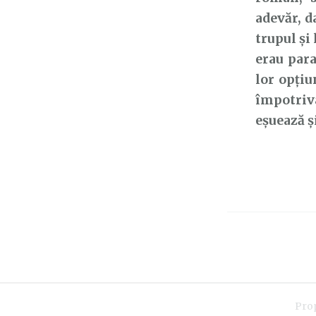
adevăr, d
trupul și 
erau para
lor opțiu
împotriva
eșuează ș
Pro