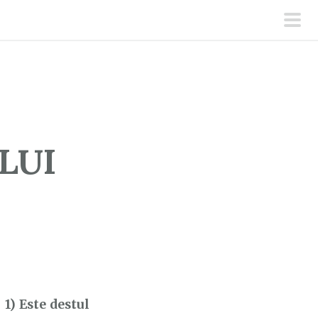
men
prin
LUI
1) Este destul