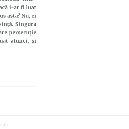
ă i-ar fi luat
pus asta? Nu, ei
vință. Singura
are persecuție
uat atunci, și
.com
.