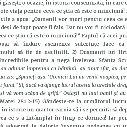
ă găsești o ocazie, în istoria consemnată, în care 
oie viața pentru ceva ce știa că este o minciună!
ittle a spus: „Oamenii vor muri pentru ceea ce e
 deși de fapt poate fi fals. Dar nu vor fi niciodat
ea ce știu că este o minciună!” Faptul că acei pr
spuși să îndure asemenea suferințe face ca
smului să fie de neclintit. 2) Dușmanii lui Hri
 incredibile pentru a nega Învierea. Sfânta Scr
-au adunat împreună cu bătrânii, au ţinut sfat, au dat
-au zis: „Spuneţi aşa: ‘Ucenicii Lui au venit noaptea,
u furat.” Şi, dacă va ajunge lucrul acesta la urechile dre
 şi vă vom scăpa de grijă.” Ostaşii au luat banii şi a
Matei 28:12-15) Gândește-te la următorul lucru
 în istorie un martor căruia să i se permită să d
eea ce s-a întâmplat în timp ce dormea! Iar pen
ă adoarmă la datorie însemna pedeapsa cu m