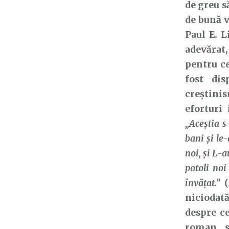
de greu s
de bună v
Paul E. L
adevărat,
pentru ce
fost di
creștini
eforturi
„Aceştia s
bani şi le
noi, şi L-a
potoli noi
învăţat.”
(
niciodată
despre c
roman, s