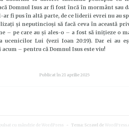
acă Domnul Isus ar fi fost încă în mormânt sau dac
l-ar fi pus în altă parte, de ce liderii evrei nu au s
lizați și neputincioși să facă ceva în această pri
ne – pe care au și ales-o – a fost să inițieze o m
 ucenicilor Lui (vezi Ioan 20:19). Dar ei au eș
i acum – pentru că Domnul Isus este viu!
Publicat în
21 aprilie 2025
pulsat cu mândrie de WordPress
~
Tema: Scrawl de
WordPress