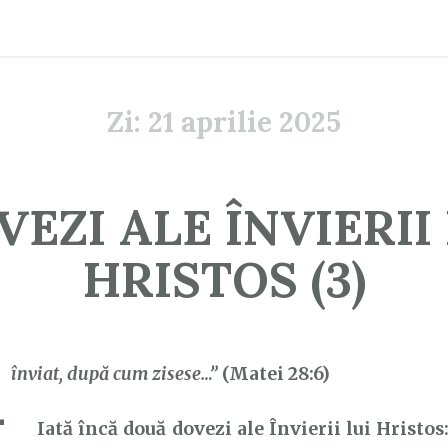
Zi:
21 aprilie 2025
VEZI ALE ÎNVIERII 
HRISTOS (3)
A
înviat, după cum zisese…”
(Matei 28:6)
Iată încă două dovezi ale Învierii lui Hristos: 