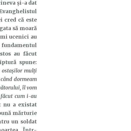
cineva și-a dat
 Evanghelistul
i cred că este
ă gata să moară
imi ucenici au
 fundamentul
stos au făcut
iptură spune:
 ostaşilor mulţi
 pe când dormeam
gătorului, îl vom
u făcut cum i-au
: nu a existat
epună mărturie
tru un soldat
oartea. Într-