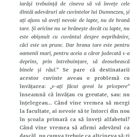
iarăşi trebuinţă de cineva să vă înveţe cele
dintâi adevăruri ale cuvintelor lui Dumnezeu, şi
aţi ajuns să aveţi nevoie de lapte, nu de hrană
tare. Şi oricine nu se hrăneşte decât cu lapte, nu
este obişnuit cu cuvântul despre neprihănire,
căci este un prunc. Dar hrana tare este pentru
oamenii mari, pentru aceia a căror judecată s-a
deprins, prin întrebuinţare, să deosebească
binele şi răul.”
Se pare că destinatarii
acestor cuvinte aveau o problemă cu
învățarea:
„v-ați făcut greoi la pricepere”
înseamnă că învățau cu greutate, sau: nu
înțelegeau… Când vine vremea să mergi
la facultate, ai nevoie să te întorci din nou
în școala primară ca să înveți alfabetul?
Când vine vremea să afirmi adevărul ca
dascăl, nu cumva trebuie ca altcineva să-ți