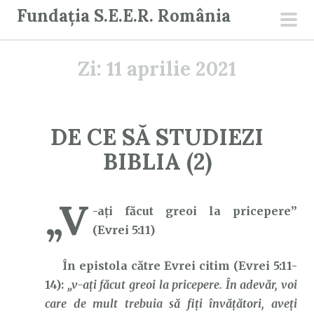
S
Fundația S.E.E.R. România
a
men
r
prin
Zi:
11 aprilie 2021
i
l
a
c
DE CE SĂ STUDIEZI
o
BIBLIA (2)
n
ț
i
„V
-aţi făcut greoi la pricepere”
n
(Evrei 5:11)
u
t
În epistola către Evrei citim (Evrei 5:11-
14):
„v-aţi făcut greoi la pricepere. În adevăr, voi
care de mult trebuia să fiţi învăţători, aveţi