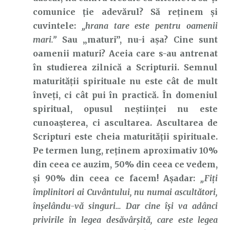
comunice ție adevărul? Să reținem și
cuvintele:
„hrana tare este pentru oamenii
mari.”
Sau „maturi”, nu-i așa? Cine sunt
oamenii maturi? Aceia care s-au antrenat
în studierea zilnică a Scripturii. Semnul
maturității spirituale nu este cât de mult
înveți, ci cât pui în practică. În domeniul
spiritual, opusul neștiinței nu este
cunoașterea, ci ascultarea. Ascultarea de
Scripturi este cheia maturității spirituale.
Pe termen lung, reținem aproximativ 10%
din ceea ce auzim, 50% din ceea ce vedem,
și 90% din ceea ce facem! Așadar:
„Fiţi
împlinitori ai Cuvântului, nu numai ascultători,
înşelându-vă singuri… Dar cine îşi va adânci
privirile în legea desăvârşită, care este legea