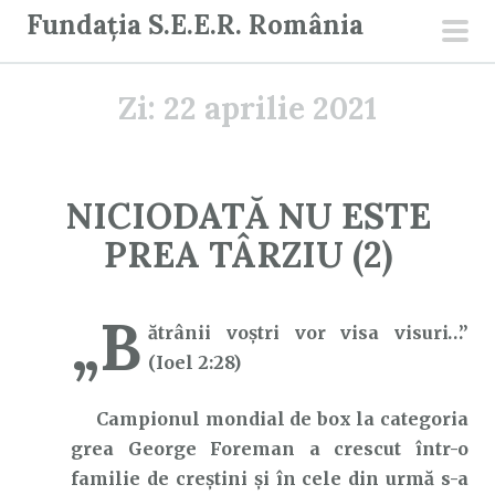
S
Fundația S.E.E.R. România
a
men
r
prin
Zi:
22 aprilie 2021
i
l
a
c
NICIODATĂ NU ESTE
o
PREA TÂRZIU (2)
n
ț
i
„B
ătrânii voştri vor visa visuri…”
n
(Ioel 2:28)
u
t
Campionul mondial de box la categoria
grea George Foreman a crescut într-o
familie de creștini și în cele din urmă s-a