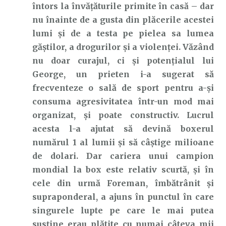
întors la învățăturile primite în casă – dar
nu înainte de a gusta din plăcerile acestei
lumi și de a testa pe pielea sa lumea
găștilor, a drogurilor și a violenței. Văzând
nu doar curajul, ci și potențialul lui
George, un prieten i-a sugerat să
frecventeze o sală de sport pentru a-și
consuma agresivitatea într-un mod mai
organizat, și poate constructiv. Lucrul
acesta l-a ajutat să devină boxerul
numărul 1 al lumii și să câștige milioane
de dolari. Dar cariera unui campion
mondial la box este relativ scurtă, și în
cele din urmă Foreman, îmbătrânit și
supraponderal, a ajuns în punctul în care
singurele lupte pe care le mai putea
susține erau plătite cu numai câteva mii