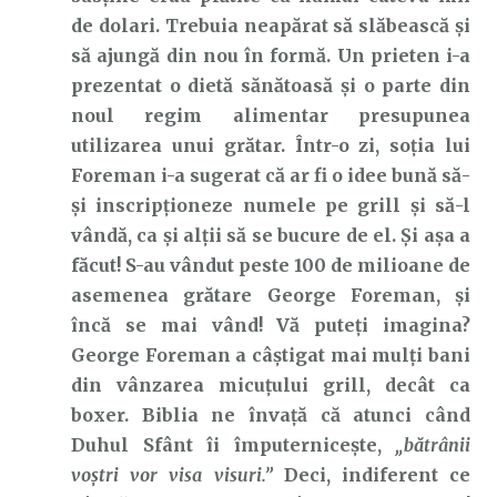
de dolari. Trebuia neapărat să slăbească și
să ajungă din nou în formă. Un prieten i-a
prezentat o dietă sănătoasă și o parte din
noul regim alimentar presupunea
utilizarea unui grătar. Într-o zi, soția lui
Foreman i-a sugerat că ar fi o idee bună să-
și inscripționeze numele pe grill și să-l
vândă, ca și alții să se bucure de el. Și așa a
făcut! S-au vândut peste 100 de milioane de
asemenea grătare George Foreman, și
încă se mai vând! Vă puteți imagina?
George Foreman a câștigat mai mulți bani
din vânzarea micuțului grill, decât ca
boxer. Biblia ne învață că atunci când
Duhul Sfânt îi împuternicește,
„bătrânii
voştri vor visa visuri.”
Deci, indiferent ce