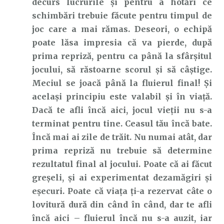
decurs lucrurile și pentru a hotărî ce
schimbări trebuie făcute pentru timpul de
joc care a mai rămas. Deseori, o echipă
poate lăsa impresia că va pierde, după
prima repriză, pentru ca până la sfârșitul
jocului, să răstoarne scorul și să câștige.
Meciul se joacă până la fluierul final! Și
același principiu este valabil și în viață.
Dacă te afli încă aici, jocul vieții nu s-a
terminat pentru tine. Ceasul tău încă bate.
Încă mai ai zile de trăit. Nu numai atât, dar
prima repriză nu trebuie să determine
rezultatul final al jocului. Poate că ai făcut
greșeli, și ai experimentat dezamăgiri și
eșecuri. Poate că viața ți-a rezervat câte o
lovitură dură din când în când, dar te afli
încă aici – fluierul încă nu s-a auzit, iar