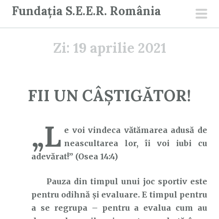
S
Fundația S.E.E.R. România
a
men
r
prin
Zi:
19 aprilie 2021
i
l
a
c
FII UN CÂȘTIGĂTOR!
o
n
„L
ț
e voi vindeca vătămarea adusă de
i
neascultarea lor, îi voi iubi cu
n
adevărat!” (Osea 14:4)
u
t
Pauza din timpul unui joc sportiv este
pentru odihnă și evaluare. E timpul pentru
a se regrupa – pentru a evalua cum au