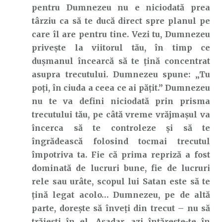
pentru Dumnezeu nu e niciodată prea
târziu ca să te ducă direct spre planul pe
care îl are pentru tine. Vezi tu, Dumnezeu
privește la viitorul tău, în timp ce
dușmanul încearcă să te țină concentrat
asupra trecutului. Dumnezeu spune: „Tu
poți, în ciuda a ceea ce ai pățit.” Dumnezeu
nu te va defini niciodată prin prisma
trecutului tău, pe câtă vreme vrăjmașul va
încerca să te controleze și să te
îngrădească folosind tocmai trecutul
împotriva ta. Fie că prima repriză a fost
dominată de lucruri bune, fie de lucruri
rele sau urâte, scopul lui Satan este să te
țină legat acolo… Dumnezeu, pe de altă
parte, dorește să înveți din trecut – nu să
trăiești în el. Așadar, azi întărește-te în