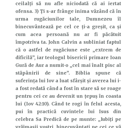
ceilalți să nu afle niciodată că ai iertat
ofensa. 3) Ți s-ar frânge inima văzând că în
urma rugăciunilor tale, Dumnezeu îl
binecuvântează pe cel ce ți-a greșit, ca și
cum acea persoană nu ar fi păcătuit
împotriva ta. John Calvin a subliniat faptul
că o astfel de rugăciune este „extrem de
dificilă”, iar teologul bisericii primare Ioan
Gură de Aur a numit-o „cel mai înalt pisc al
stăpânirii de sine”. Biblia spune că
suferința lui Iov a luat sfârșit și averea lui i-
a fost redată când a fost în stare să se roage
pentru cei ce au devenit un țepuș în coasta
lui (Iov 42:10). Când te rogi în felul acesta,
pui în practică cuvintele lui Isus din
celebra Sa Predică de pe munte: „Iubiţi pe
vrăjmaşii voştri, binecuvântaţi pe cei ce vă