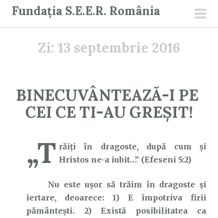
S
Fundația S.E.E.R. România
a
men
r
prin
Zi:
13 septembrie 2016
i
l
a
c
BINECUVÂNTEAZĂ-I PE
o
CEI CE TI-AU GREȘIT!
n
ț
i
„T
răiţi în dragoste, după cum şi
n
Hristos ne-a iubit…” (Efeseni 5:2)
u
t
Nu este ușor să trăim în dragoste și
iertare, deoarece: 1) E împotriva firii
pământești. 2) Există posibilitatea ca