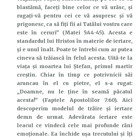
blastămă, faceţi bine celor ce vă urăsc, şi
rugaţi-vă pentru cei ce vă asupresc şi vă
prigonesc, ca să fiţi fii ai Tatălui vostru care
este în ceruri” (Matei 5:44-45). Acesta e
standardul lui Hristos în materie de iertare,
și e unul înalt. Poate te întrebi cum ar putea
cineva să trăiască în felul acesta. Uită-te la
viața și moartea lui Ștefan, primul martir
creștin. Chiar în timp ce potrivnicii săi
aruncau în el cu pietre, el s-a rugat:
„Doamne, nu le ţine în seamă păcatul
acesta!” (Faptele Apostolilor 7:60). Aici
descoperim modelul de trăire și iertare
demn de urmat. Adevărata iertare este
leacul ce vindecă cele mai profunde răni
emoționale. Ea închide ușa trecutului și îți