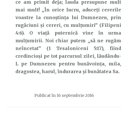
ce am primit deja; lauda presupune mult
mai mult! „În orice lucru, aduceţi cererile
voastre la cunoştinţa lui Dumnezeu, prin
rugăciuni şi cereri, cu mulţumiri” (Filipeni
4:6). O viață puternică vine în urma
mulțumirii. Noi chiar putem „să ne rugăm
neîncetat” (1 Tesaloniceni 5:17), fiind
credincioși pe tot parcursul zilei, lăudându-
L pe Dumnezeu pentru bunăvoința, mila,
dragostea, harul, îndurarea și bunătatea Sa.
Publicat în
16 septembrie 2016