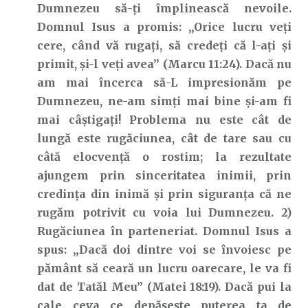
Dumnezeu să-ți împlinească nevoile.
Domnul Isus a promis: „Orice lucru veţi
cere, când vă rugaţi, să credeţi că l-aţi şi
primit, şi-l veţi avea” (Marcu 11:24). Dacă nu
am mai încerca să-L impresionăm pe
Dumnezeu, ne-am simți mai bine și-am fi
mai câștigați! Problema nu este cât de
lungă este rugăciunea, cât de tare sau cu
câtă elocvență o rostim; la rezultate
ajungem prin sinceritatea inimii, prin
credința din inimă și prin siguranța că ne
rugăm potrivit cu voia lui Dumnezeu. 2)
Rugăciunea în parteneriat. Domnul Isus a
spus: „Dacă doi dintre voi se învoiesc pe
pământ să ceară un lucru oarecare, le va fi
dat de Tatăl Meu” (Matei 18:19). Dacă pui la
cale ceva ce depășește puterea ta de