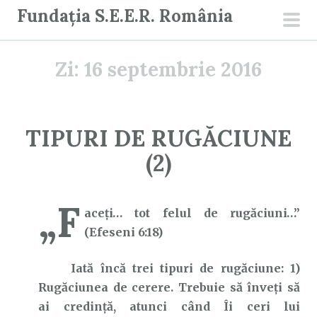
S
Fundația S.E.E.R. România
a
men
r
prin
Zi:
16 septembrie 2016
i
l
a
c
TIPURI DE RUGĂCIUNE
o
(2)
n
ț
i
„F
aceţi… tot felul de rugăciuni…”
n
(Efeseni 6:18)
u
t
Iată încă trei tipuri de rugăciune: 1)
Rugăciunea de cerere. Trebuie să înveți să
ai credință, atunci când Îi ceri lui