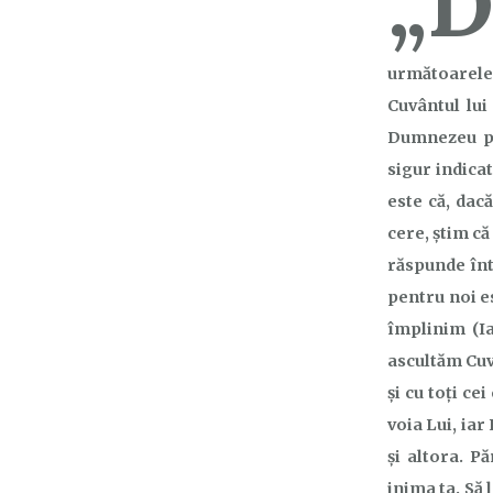
„
următoarele t
Cuvântul lui
Dumnezeu pro
sigur indica
este că, dac
cere, ştim că
răspunde înt
pentru noi es
împlinim (Ia
ascultăm Cuv
şi cu toți ce
voia Lui, iar
și altora. Pă
inima ta. Să 