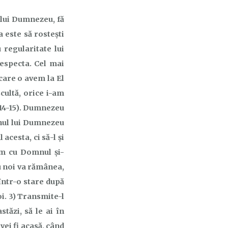
 lui Dumnezeu, fă
a este să rostești
 regularitate lui
respecta. Cel mai
care o avem la El
cultă, orice i-am
5.14-15). Dumnezeu
anul lui Dumnezeu
acesta, ci să-l și
ăm cu Domnul și-
u noi va rămânea,
 într-o stare după
oi. 3) Transmite-l
stăzi, să le ai în
 vei fi acasă, când