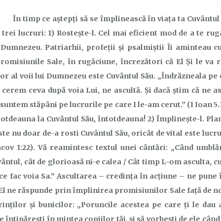
D
În timp ce aștepți să se împlinească în viața ta Cuvântul
rei lucruri: 1) Rostește-l. Cel mai eficient mod de a te rug
 Dumnezeu. Patriarhii, profeții și psalmiștii Îi aminteau cu
misiunile Sale, în rugăciune, încrezători că El Şi le va 
tor al voii lui Dumnezeu este Cuvântul Său. „Îndrăzneala pe 
ă cerem ceva după voia Lui, ne ascultă. Şi dacă ştim că ne as
 suntem stăpâni pe lucrurile pe care I le-am cerut.” (1 Ioan 
otdeauna la Cuvântul Său, întotdeauna! 2) Împlineşte-l. Pl
te nu doar de-a rosti Cuvântul Său, oricât de vital este lucrul 
cov 1:22). Vă reamintesc textul unei cântări: „Când umbl
ântul, cât de glorioasă ni-e calea / Cât timp L-om asculta, c
i ce fac voia Sa.” Ascultarea – credința în acțiune – ne pune
 El ne răspunde prin împlinirea promisiunilor Sale față de n
rinților și bunicilor: „Poruncile acestea pe care ţi le dau a
le întipăreşti în mintea copiilor tăi, şi să vorbeşti de ele când