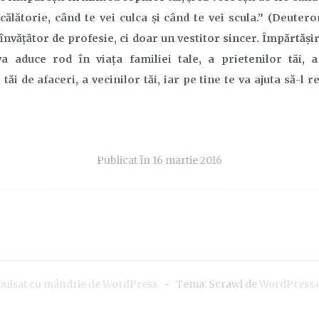
 călătorie, când te vei culca şi când te vei scula.” (Deuter
 învățător de profesie, ci doar un vestitor sincer. Împărtăși
 aduce rod în viața familiei tale, a prietenilor tăi, a
tăi de afaceri, a vecinilor tăi, iar pe tine te va ajuta să-l re
Publicat în
16 martie 2016
pulsat cu mândrie de WordPress
~
Tema: Scrawl de
WordPress