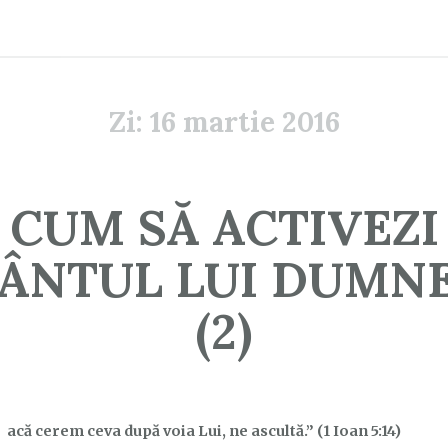
Zi:
16 martie 2016
CUM SĂ ACTIVEZI
ÂNTUL LUI DUMN
(2)
acă cerem ceva după voia Lui, ne ascultă.” (1 Ioan 5:14)