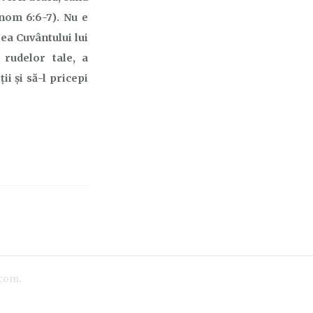
onom 6:6-7). Nu e
rea Cuvântului lui
 rudelor tale, a
ții și să-l pricepi
.com
.