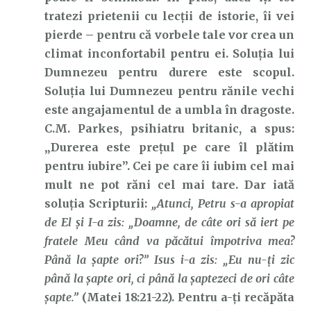
tratezi prietenii cu lecții de istorie, îi vei
pierde – pentru că vorbele tale vor crea un
climat inconfortabil pentru ei. Soluția lui
Dumnezeu pentru durere este scopul.
Soluția lui Dumnezeu pentru rănile vechi
este angajamentul de a umbla în dragoste.
C.M. Parkes, psihiatru britanic, a spus:
„Durerea este prețul pe care îl plătim
pentru iubire”. Cei pe care îi iubim cel mai
mult ne pot răni cel mai tare. Dar iată
soluția Scripturii:
„Atunci, Petru s-a apropiat
de El şi I-a zis: „Doamne, de câte ori să iert pe
fratele Meu când va păcătui împotriva mea?
Până la şapte ori?” Isus i-a zis: „Eu nu-ţi zic
până la şapte ori, ci până la şaptezeci de ori câte
şapte.”
(Matei 18:21-22). Pentru a-ți recăpăta