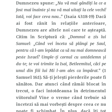
Dumnezeu spune:
„Nu vă mai gândiţi la ce a
fost mai înainte şi nu vă mai uitaţi la cele vechi!
Iată, voi face ceva nou…”
(Isaia 43:18-19) Dacă
ai fost rănit în relațiile anterioare,
Dumnezeu are altele noi care te așteaptă.
Citim în Scriptură că:
„Domnul a zis lui
Samuel: „Când vei înceta să plângi pe Saul,
pentru că l-am lepădat ca să nu mai domnească
peste Israel? Umple-ţi cornul cu untdelemn şi
du-te; te voi trimite la Isai, Betleemitul, căci pe
unul din fiii lui Mi l-am ales ca împărat.”
(1
Samuel 16:1). Să-ți jelești pierderile poate fi
sănătos. Dar atunci când rămâi blocat în
trecut, o faci întotdeauna în detrimentul
viitorului! Vine o vreme când trebuie să
încetezi să mai vorbești despre ceea ce nu
poate fi schimbat. În plus, dacă îți tot