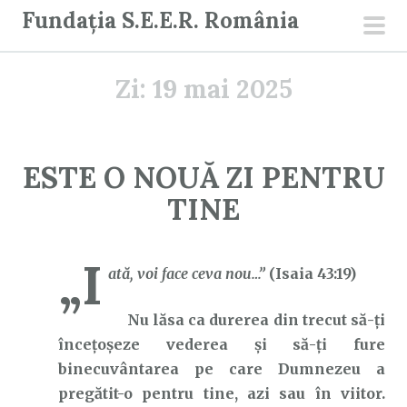
S
Fundația S.E.E.R. România
a
men
r
prin
Zi:
19 mai 2025
i
l
a
c
ESTE O NOUĂ ZI PENTRU
o
TINE
n
ț
i
„I
ată, voi face ceva nou…”
(Isaia 43:19)
n
u
Nu lăsa ca durerea din trecut să-ți
t
încețoșeze vederea și să-ți fure
binecuvântarea pe care Dumnezeu a
pregătit-o pentru tine, azi sau în viitor.