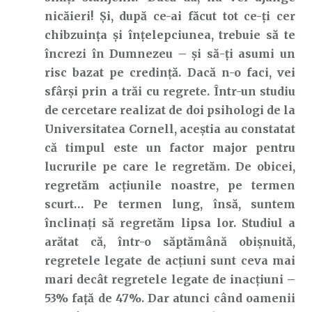
nicăieri! Și, după ce-ai făcut tot ce-ți cer
chibzuința și înțelepciunea, trebuie să te
încrezi în Dumnezeu – și să-ți asumi un
risc bazat pe credință. Dacă n-o faci, vei
sfârși prin a trăi cu regrete. Într-un studiu
de cercetare realizat de doi psihologi de la
Universitatea Cornell, aceștia au constatat
că timpul este un factor major pentru
lucrurile pe care le regretăm. De obicei,
regretăm acțiunile noastre, pe termen
scurt… Pe termen lung, însă, suntem
înclinați să regretăm lipsa lor. Studiul a
arătat că, într-o săptămână obișnuită,
regretele legate de acțiuni sunt ceva mai
mari decât regretele legate de inacțiuni –
53% față de 47%. Dar atunci când oamenii