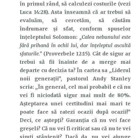
în primul rând, să calculezi costurile (vezi
Luca 14:28). Asta înseamnă că ar trebui să
evaluăm, să cercetăm, să căutăm
îndrumare și sfat, conform spuselor
înțeleptului Solomon:
„Calea nebunului este
fără prihană în ochii lui, dar înţeleptul ascultă
sfaturile.”
(Proverbele 12:15). Cât de sigur ar
trebui să fii înainte de a merge mai
departe cu decizia ta? În cartea sa „Liderul
noii generații”, pastorul Andy Stanley
scria: „În general, cel mai probabil e că nu
vei fi niciodată sigur mai mult de 80%.
Așteptarea unei certitudini mai mari te
poate face să ratezi ocazii după ocazii!”
Deci, ce aștepți? Garanția că nu vei face
greșeli? Că nu vei fi criticat sau că nu te vei
simți stânjenit? Dacă da, nu vei ajunge