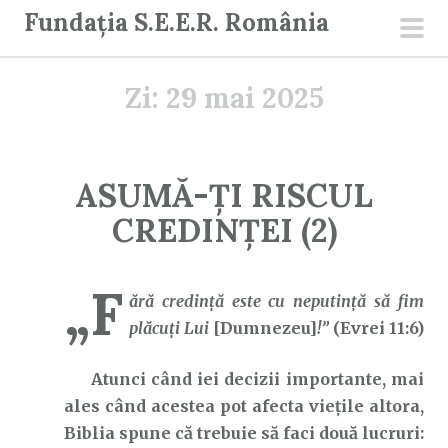
S
Fundația S.E.E.R. România
a
men
r
prin
Zi:
29 mai 2025
i
l
a
c
ASUMĂ-ȚI RISCUL
o
CREDINȚEI (2)
n
ț
i
„F
ără credință este cu neputință să fim
n
plăcuți Lui
[Dumnezeu]
!”
(Evrei 11:6)
u
t
Atunci când iei decizii importante, mai
ales când acestea pot afecta viețile altora,
Biblia spune că trebuie să faci două lucruri: