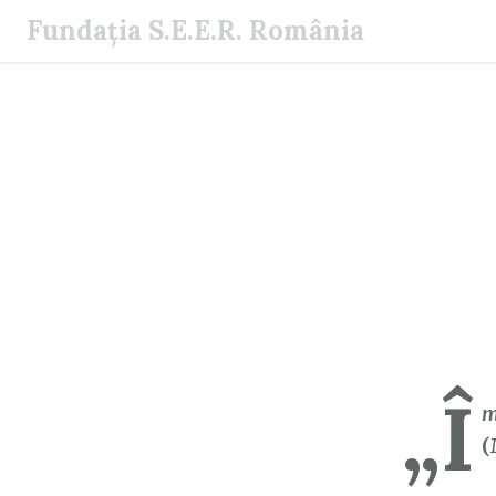
S
Fundația S.E.E.R. România
a
r
i
l
a
c
o
n
ț
i
n
u
„Î
t
m
(