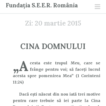
S
Fundația S.E.E.R. România
a
men
r
prin
Zi:
20 martie 2015
i
l
a
c
CINA DOMNULUI
o
n
„A
ț
cesta este trupul Meu, care se
i
frânge pentru voi; să faceţi lucrul
n
acesta spre pomenirea Mea” (1 Corinteni
u
11:24)
t
Dacă ești născut din nou iată trei motive
pentru care trebuie să iei parte la Cina