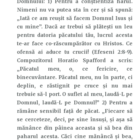
Domnului: 1) Pentru a conștientiza harul.
Nimeni nu va putea sta în cer și să spună:
„Iată ce am reușit să facem Domnul Isus și
cu mine”. Dacă ar trebui să plătești un leu
pentru datoria păcatului tău, lucrul acesta
te-ar face co-răscumpărător cu Hristos. Ce
ofensă ai aduce tu crucii! (Efeseni 2:8-9).
Compozitorul Horatio Spafford a scris:
„Păcatul meu, o, ce fericire, ce
binecuvântare. Păcatul meu, nu în parte, ci
deplin, e răstignit pe cruce și nu mai
trebuie să-l port. O suflet al meu, laudă-L pe
Domnul, laudă-L pe Domnul!” 2) Pentru a
rămâne sensibil față de păcat. „Fiecare să
se cerceteze, deci, pe sine însuşi, şi aşa să
mănânce din pâinea aceasta şi să bea din
paharul acesta. Căci cine mănâncă şi bea,