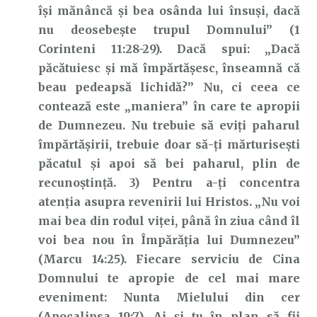
îşi mănâncă şi bea osânda lui însuşi, dacă
nu deosebeşte trupul Domnului” (1
Corinteni 11:28-29). Dacă spui: „Dacă
păcătuiesc și mă împărtășesc, înseamnă că
beau pedeapsă lichidă?” Nu, ci ceea ce
contează este „maniera” în care te apropii
de Dumnezeu. Nu trebuie să eviți paharul
împărtășirii, trebuie doar să-ți mărturisești
păcatul și apoi să bei paharul, plin de
recunoștință. 3) Pentru a-ți concentra
atenția asupra revenirii lui Hristos. „Nu voi
mai bea din rodul viţei, până în ziua când îl
voi bea nou în Împărăţia lui Dumnezeu”
(Marcu 14:25). Fiecare serviciu de Cina
Domnului te apropie de cel mai mare
eveniment: Nunta Mielului din cer
(Apocalipsa 19:7). Ai și tu în plan să fii