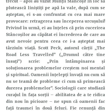
trecut – apoi au văzut Munții Stâncoși! În loc să
plutească liniștiți pe apă la vale, după cum se
așteptau, ei s-au confruntat cu cea mai mare
provocare: retragerea sau începerea urcușului!
Privind în urmă, ei au înțeles că prin cucerirea
Stâncoșilor au căpătat ei încrederea de care au
avut nevoie pentru ceea ce i-a așteptat mai
târziuîn viață. Scott Peck, autorul cărții „The
Road Less Travelled” („Drumul către tine
însuți”) scrie: „Prin întâmpinarea și
soluționarea problemelor creștem noi mental
și spiritual. Oamenii înțelepți învață nu cum să
nu se teamă de probleme ci cum să primească
durerea problemelor”. Sociologii care studiază
curajul în fața sorții – abilitatea de a te ridica
din nou în picioare – ne spun că oamenii fac
față traumei în două feluri. Fie renunță din