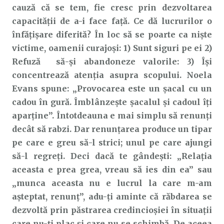
cauză că se tem, fie cresc prin dezvoltarea
capacității de a-i face față. Ce dă lucrurilor o
înfățișare diferită? În loc să se poarte ca niște
victime, oamenii curajoși: 1) Sunt siguri pe ei 2)
Refuză să-și abandoneze valorile: 3) Își
concentrează atenția asupra scopului. Noela
Evans spune: „Provocarea este un șacal cu un
cadou în gură. Îmblânzește șacalul și cadoul îți
aparține”. Întotdeauna e mai simplu să renunți
decât să rabzi. Dar renunțarea produce un tipar
pe care e greu să-l strici; unul pe care ajungi
să-l regreți. Deci dacă te gândești: „Relația
aceasta e prea grea, vreau să ies din ea” sau
„munca aceasta nu e lucrul la care m-am
așteptat, renunț”, adu-ți aminte că răbdarea se
dezvoltă prin păstrarea credincioșiei în situații
care nu-ți plac și care nu se schimbă. De aceea