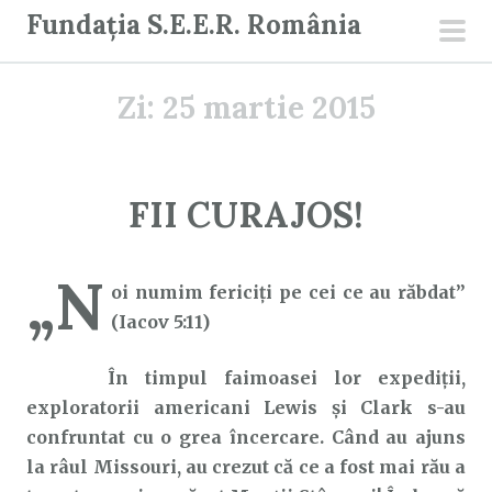
S
Fundația S.E.E.R. România
a
men
r
prin
Zi:
25 martie 2015
i
l
a
c
FII CURAJOS!
o
n
„N
ț
oi numim fericiţi pe cei ce au răbdat”
i
(Iacov 5:11)
n
u
În timpul faimoasei lor expediții,
t
exploratorii americani Lewis și Clark s-au
confruntat cu o grea încercare. Când au ajuns
la râul Missouri, au crezut că ce a fost mai rău a