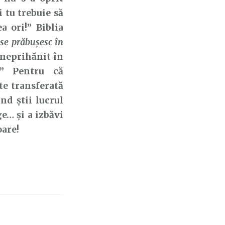
 tu trebuie să
a ori!” Biblia
i se prăbuşesc în
 neprihănit în
?” Pentru că
ste transferată
nd știi lucrul
e… și a izbăvi
oare!