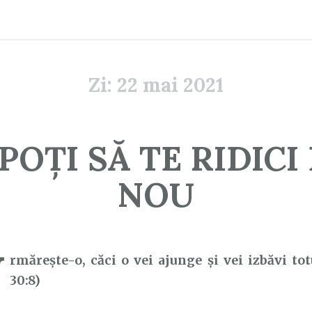
Zi:
22 mai 2021
POȚI SĂ TE RIDICI
NOU
U
rmăreşte-o, căci o vei ajunge şi vei izbăvi tot
30:8)