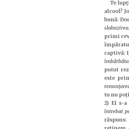
Te lupți 
alcool? J
bună: Dom
slobozirea
primi cev
împăratul
captivă: 
îmbărbătat
putut rez
este pri
renunțare
tu nu poț
2) El s-
întrebat 
răspuns
reținem 