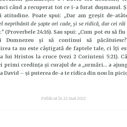
nci când a recuperat tot ce i-a furat dușmanul. Și
i atitudine. Poate spui: „Dar am greșit de-atâte
el neprihănit de şapte ori cade, şi se ridică, dar cei ră
.”
(Proverbele 24:16). Sau spui: „Cum pot eu să fiu
ui Dumnezeu și să continui să păcătuiesc
rea ta nu este câștigată de faptele tale, ci îți e
a lui Hristos la cruce (vezi 2 Corinteni 5:21). Câ
ei primi credința și curajul de a „urmări… a ajung
ca David – și puterea de-a te ridica din nou în pici
Publicat în
22 mai 2021