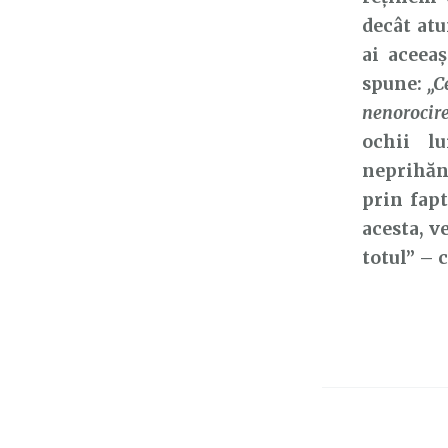
decât atu
ai aceeaș
spune:
„C
nenorocire
ochii l
neprihăni
prin fapt
acesta, v
totul” – 