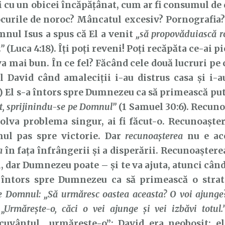
cu un obicei încăpățânat, cum ar fi consumul de 
ocurile de noroc? Mâncatul excesiv? Pornografia
nul Isus a spus că El a venit
„să propovăduiască ro
.”
(Luca 4:18). Îți poți reveni! Poți recăpăta ce-ai pi
a mai bun. În ce fel? Făcând cele două lucruri pe 
 David când amaleciții i-au distrus casa și i-a
1) El s-a întors spre Dumnezeu ca să primească pu
, sprijinindu-se pe Domnul”
(1 Samuel 30:6). Recunoa
olva problema singur, ai fi făcut-o. Recunoaște
mul pas spre victorie. Dar
recunoașterea
nu e ace
a
în fața înfrângerii și a disperării. Recunoașter
i, dar Dumnezeu poate – și te va ajuta, atunci când
a întors spre Dumnezeu ca să primească o strat
pe Domnul: „Să urmăresc oastea aceasta? O voi ajunge
:
„Urmăreşte-o, căci o vei ajunge şi vei izbăvi totul.
cuvântul „urmărește-o”: David era neobosit; el