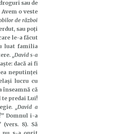
droguri sau de
? Avem o veste
bilor de război
erdut, sau poți
care le-a făcut
u luat familia
tere.
„David s-a
ște: dacă ai fi
rea neputinței
lași lucru cu
ea înseamnă că
 te predai Lui!
egie
. „David a
?”
Domnul i-a
”
(vers. 8). Să
 nu s-a oprit