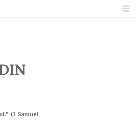
men
prin
 DIN
ul.” (1 Samuel