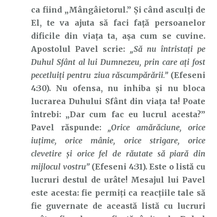
ca fiind „Mângâietorul.” Și când asculți de
El, te va ajuta să faci față persoanelor
dificile din viața ta, așa cum se cuvine.
Apostolul Pavel scrie:
„Să nu întristaţi pe
Duhul Sfânt al lui Dumnezeu, prin care aţi fost
pecetluiţi pentru ziua răscumpărării.”
(Efeseni
4:30). Nu ofensa, nu inhiba și nu bloca
lucrarea Duhului Sfânt din viața ta! Poate
întrebi: „Dar cum fac eu lucrul acesta?”
Pavel răspunde:
„Orice amărăciune, orice
iuţime, orice mânie, orice strigare, orice
clevetire şi orice fel de răutate să piară din
mijlocul vostru”
(Efeseni 4:31). Este o listă cu
lucruri destul de urâte! Mesajul lui Pavel
este acesta: fie permiți ca reacțiile tale să
fie guvernate de această listă cu lucruri