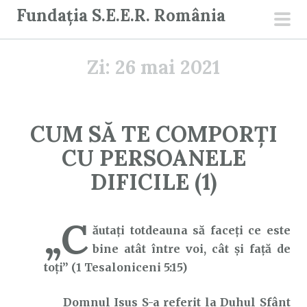
S
Fundația S.E.E.R. România
a
men
r
prin
Zi:
26 mai 2021
i
l
a
c
CUM SĂ TE COMPORȚI
o
CU PERSOANELE
n
ț
DIFICILE (1)
i
n
„C
u
ăutaţi totdeauna să faceţi ce este
t
bine atât între voi, cât şi faţă de
toţi” (1 Tesaloniceni 5:15)
Domnul Isus S-a referit la Duhul Sfânt