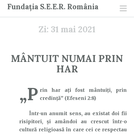
S
Fundația S.E.E.R. România
a
men
r
prin
Zi:
31 mai 2021
i
l
a
c
MÂNTUIT NUMAI PRIN
o
HAR
n
ț
i
„P
rin har aţi fost mântuiţi, prin
n
credinţă” (Efeseni 2:8)
u
t
Într-un anumit sens, au existat doi fii
risipitori, și amândoi au crescut într-o
cultură religioasă în care cei ce respectau