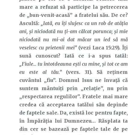
mare a refuzat să participe la petrecerea
de „bun-venit-acasă” a fratelui său. De ce?
Ascultă:
„Iată, eu îţi slujesc ca un rob de atâţia
ani, şi niciodată nu ţi-am călcat porunca; şi mie
niciodată nu mi-ai dat măcar un ied să mă
veselesc cu prietenii mei”
(vezi Luca 15:29). Îți
sună cunoscut? Iată ce i-a spus tatăl:
„Fiule… tu întotdeauna eşti cu mine, şi tot ce am
eu este al tău.”
(vers. 31). Să reținem
cuvântul „fiu”. Domnul Isus ne învață că
suntem mântuiți prin „relație”, nu prin
„respectarea regulilor”. Fratele mai mare
credea că acceptarea tatălui său depinde
de faptele sale. Da, există loc pentru fapte,
în Împărăția lui Dumnezeu… Răsplata ta
din cer se bazează pe faptele tale de pe