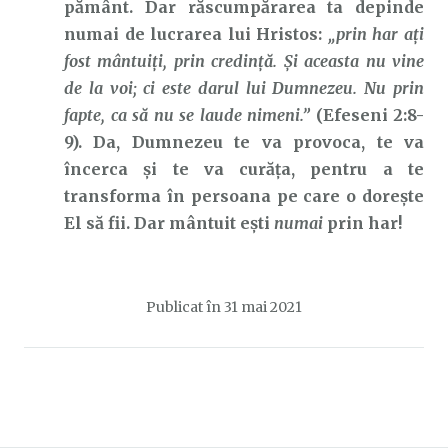
pământ. Dar răscumpărarea ta depinde
numai de lucrarea lui Hristos:
„prin har aţi
fost mântuiţi, prin credinţă. Şi aceasta nu vine
de la voi; ci este darul lui Dumnezeu. Nu prin
fapte, ca să nu se laude nimeni.”
(Efeseni 2:8-
9). Da, Dumnezeu te va provoca, te va
încerca și te va curăța, pentru a te
transforma în persoana pe care o dorește
El să fii. Dar mântuit ești
numai
prin har!
Publicat în
31 mai 2021