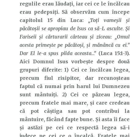
regulile erau lăudați, iar cei ce le încălcau
erau pedepsiți. Să observăm cum începe
capitolul 15 din Luca:
„Toţi vameşii şi
păcătoşii se apropiau de Isus ca să-L asculte. Şi
Fariseii şi cărturarii cârteau şi ziceau: „Omul
acesta primeşte pe păcătoşi, şi mănâncă cu ei.”
Dar El le-a spus pilda aceasta…”
(Luca 15:1-3).
Aici Domnul Isus vorbește despre două
grupuri diferite: 1) Cei ce încălcau legea,
precum fiul risipitor, dar recunoșteau
faptul că numai prin harul lui Dumnezeu
sunt mântuiți. 2) Cei ce păzeau legea,
precum fratele mai mare, și care credeau
că pot câștiga sau pot contribui la
mântuire, făcând fapte bune. Și asta îi face
și astăzi pe cei ce respectă legea să-i
judece pe cei ce o încalcă. Fratele mai