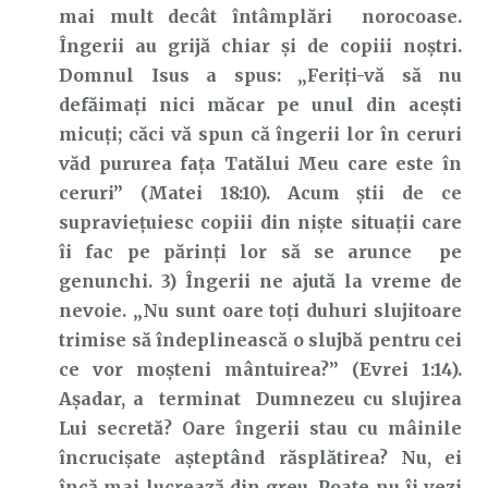
mai mult decât întâmplări norocoase.
Îngerii au grijă chiar și de copiii noștri.
Domnul Isus a spus: „Feriți-vă să nu
defăimați nici măcar pe unul din acești
micuți; căci vă spun că îngerii lor în ceruri
văd pururea fața Tatălui Meu care este în
ceruri” (Matei 18:10). Acum știi de ce
supraviețuiesc copiii din niște situații care
îi fac pe părinți lor să se arunce pe
genunchi. 3) Îngerii ne ajută la vreme de
nevoie. „Nu sunt oare toți duhuri slujitoare
trimise să îndeplinească o slujbă pentru cei
ce vor moșteni mântuirea?” (Evrei 1:14).
Așadar, a terminat Dumnezeu cu slujirea
Lui secretă? Oare îngerii stau cu mâinile
încrucișate așteptând răsplătirea? Nu, ei
încă mai lucrează din greu. Poate nu îi vezi