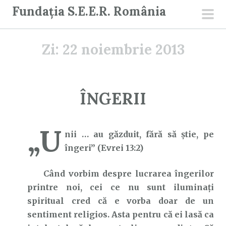
S
Fundația S.E.E.R. România
a
men
r
prin
Zi:
22 noiembrie 2013
i
l
a
c
ÎNGERII
o
n
„U
ț
nii … au găzduit, fără să știe, pe
i
îngeri” (Evrei 13:2)
n
u
Când vorbim despre lucrarea îngerilor
t
printre noi, cei ce nu sunt iluminați
spiritual cred că e vorba doar de un
sentiment religios. Asta pentru că ei lasă ca