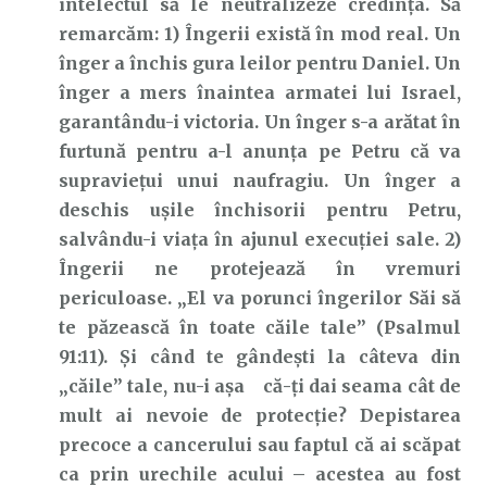
intelectul să le neutralizeze credința. Să
remarcăm: 1) Îngerii există în mod real. Un
înger a închis gura leilor pentru Daniel. Un
înger a mers înaintea armatei lui Israel,
garantându-i victoria. Un înger s-a arătat în
furtună pentru a-l anunța pe Petru că va
supraviețui unui naufragiu. Un înger a
deschis ușile închisorii pentru Petru,
salvându-i viața în ajunul execuției sale. 2)
Îngerii ne protejează în vremuri
periculoase. „El va porunci îngerilor Săi să
te păzească în toate căile tale” (Psalmul
91:11). Și când te gândești la câteva din
„căile” tale, nu-i așa că-ți dai seama cât de
mult ai nevoie de protecție? Depistarea
precoce a cancerului sau faptul că ai scăpat
ca prin urechile acului – acestea au fost