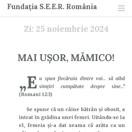
S
Fundația S.E.E.R. România
a
men
r
prin
Zi:
25 noiembrie 2024
i
l
a
c
MAI UȘOR, MĂMICO!
o
n
„E
ț
u spun fiecăruia dintre voi… să aibă
i
simţiri cumpătate despre sine…”
n
(Romani 12:3)
u
t
Se spune că un câine bătrân și obosit, a
intrat în grădina unei femei. Uitându-se la
el, femeia și-a dat seama că arăta ca un