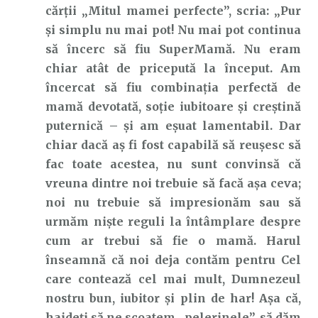
cărții „Mitul mamei perfecte”, scria: „Pur
și simplu nu mai pot! Nu mai pot continua
să încerc să fiu SuperMamă. Nu eram
chiar atât de pricepută la început. Am
încercat să fiu combinația perfectă de
mamă devotată, soție iubitoare și creștină
puternică – și am eșuat lamentabil. Dar
chiar dacă aș fi fost capabilă să reușesc să
fac toate acestea, nu sunt convinsă că
vreuna dintre noi trebuie să facă așa ceva;
noi nu trebuie să impresionăm sau să
urmăm niște reguli la întâmplare despre
cum ar trebui să fie o mamă. Harul
înseamnă că noi deja contăm pentru Cel
care contează cel mai mult, Dumnezeul
nostru bun, iubitor și plin de har! Așa că,
haideți să ne scoatem „pelerinele”, să dăm