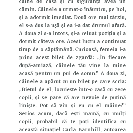
câine de casă și cu siguranță avea un
cămin. Câinele a urmat-o înăuntru, pe hol,
și a adormit imediat. Două ore mai târziu,
el s-a dus la ușă și ea i-a dat drumul afară.
A doua zi s-a întors, și-a reluat poziția și a
dormit câteva ore. Acest lucru a continuat
timp de o săptămână. Curioasă, femeia i-a
prins acest bilet de zgardă: „În fiecare
după-amiază, câinele tău vine la mine
acasă pentru un pui de somn.” A doua zi,
câinele a apărut cu un bilet pe care scria:
„Bietul de el, locuiește într-o casă cu zece
copii, și se pare că are nevoie de puțină
liniște. Pot să vin și eu cu el mâine?”
Serios acum, dacă ești mamă, cu mulți
copii, probabil că te poți identifica cu
această situație! Carla Barnhill, autoarea