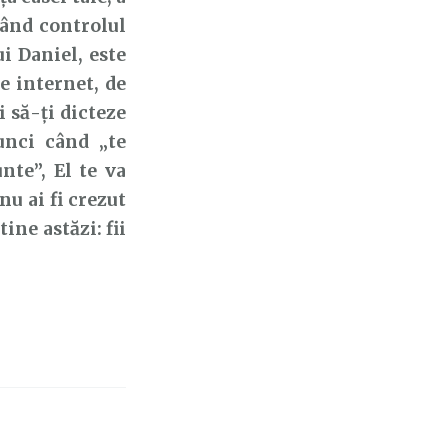
luând controlul
ui Daniel, este
pe internet, de
i să-ți dicteze
unci când „te
te”, El te va
nu ai fi crezut
ine astăzi: fii