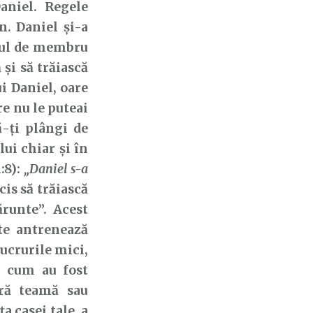
aniel. Regele
n. Daniel și-a
tutul de membru
 și să trăiască
ui Daniel, oare
re nu le puteai
ă-ți plângi de
lui chiar și în
:8):
„Daniel s-a
cis să trăiască
runte”. Acest
te antrenează
lucrurile mici,
, cum au fost
ără teamă sau
a casei tale, a