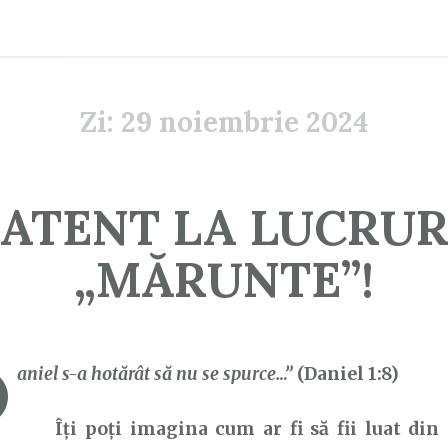
Zi:
29 noiembrie 2024
I ATENT LA LUCRUR
„MĂRUNTE”!
D
aniel s-a hotărât să nu se spurce…”
(Daniel 1:8)
Îți poți imagina cum ar fi să fii luat din c