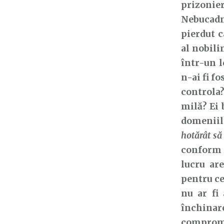
prizonie
Nebucadne
pierdut c
al nobili
într-un l
n-ai fi f
controla?
milă? Ei 
domeniile
hotărât să
conform 
lucru ar
pentru ce
nu ar fi
închinar
comprom