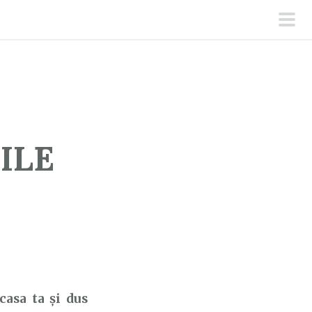
men
prin
ILE
asa ta și dus