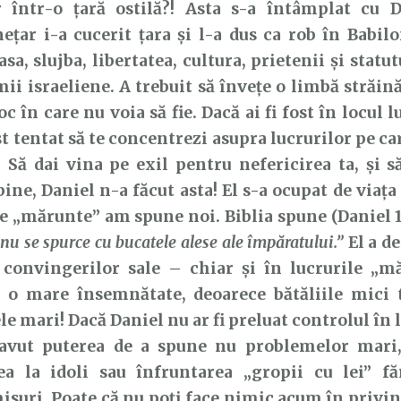
r într-o țară ostilă?! Asta s-a întâmplat cu D
țar i-a cucerit țara și l-a dus ca rob în Babilo
asa, slujba, libertatea, cultura, prietenii și sta
mii israeliene. A trebuit să învețe o limbă străină
oc în care nu voia să fie.
Dacă ai fi fost în locul l
ost tentat să te concentrezi asupra lucrurilor pe ca
 Să dai vina pe exil pentru nefericirea ta, și s
bine, Daniel n-a făcut asta! El s-a ocupat de viața 
 „mărunte” am spune noi. Biblia spune (Daniel 1
 nu se spurce cu bucatele alese ale împăratului.”
El a de
convingerilor sale – chiar și în lucrurile „mă
e o mare însemnătate, deoarece bătăliile mici 
le mari! Dacă Daniel nu ar fi preluat controlul în 
 avut puterea de a spune nu problemelor mari
ea la idoli sau înfruntarea „gropii cu lei” f
isuri.
Poate că nu poți face nimic acum în privinț