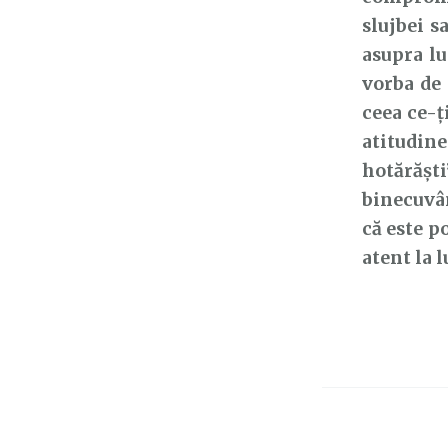
slujbei s
asupra lu
vorba de 
ceea ce-ți
atitudin
hotărășt
binecuvân
că este p
atent la 