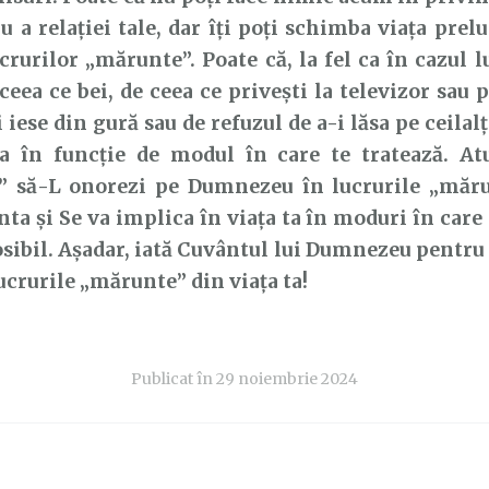
au a relației tale, dar îți poți schimba viața pre
crurilor „mărunte”. Poate că, la fel ca în cazul l
ceea ce bei, de ceea ce privești la televizor sau 
 iese din gură sau de refuzul de a-i lăsa pe ceilalț
ea în funcție de modul în care te tratează. At
i” să-L onorezi pe Dumnezeu în lucrurile „mărun
ta și Se va implica în viața ta în moduri în care 
osibil. Așadar, iată Cuvântul lui Dumnezeu pentru t
lucrurile „mărunte” din viața ta!
Publicat în
29 noiembrie 2024