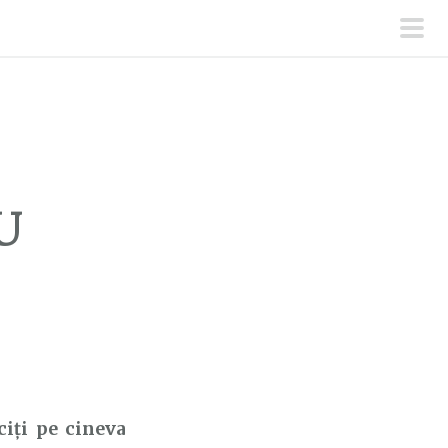
men
prin
U
iți pe cineva