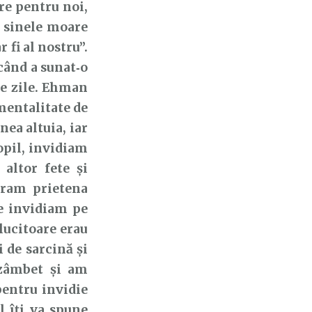
re pentru noi,
d sinele moare
 fi al nostru”.
când a sunat‑o
de zile. Ehman
mentalitate de
ea altuia, iar
opil, invidiam
 altor fete și
eram prietena
le invidiam pe
lucitoare erau
 de sarcină și
 zâmbet și am
pentru invidie
l îți va spune