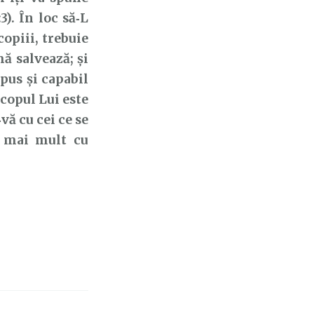
3). În loc să‑L
copiii, trebuie
ă salvează; și
pus și capabil
copul Lui este
vă cu cei ce se
a mai mult cu