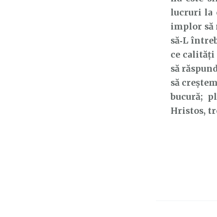
lucruri la
implor să 
să‑L între
ce calităț
să răspund
să creștem
bucură; p
Hristos, t