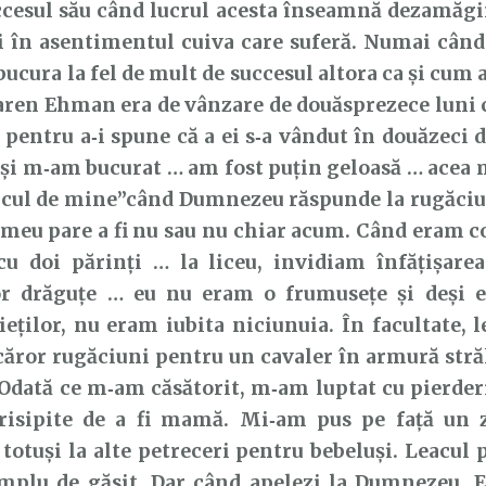
cesul său când lucrul acesta înseamnă dezamăgi
ii în asentimentul cuiva care suferă. Numai cân
cura la fel de mult de succesul altora ca și cum ar
aren Ehman era de vânzare de douăsprezece luni 
 pentru a‑i spune că a ei s‑a vândut în douăzeci 
și m‑am bucurat … am fost puțin geloasă … acea 
acul de mine”când Dumnezeu răspunde la rugăciun
meu pare a fi nu sau nu chiar acum. Când eram c
cu doi părinți … la liceu, invidiam înfățișarea
or drăguțe … eu nu eram o frumusețe și deși 
ieților, nu eram iubita niciunuia. În facultate, 
 căror rugăciuni pentru un cavaler în armură stră
 Odată ce m‑am căsătorit, m‑am luptat cu pierderi
 risipite de a fi mamă. Mi‑am pus pe față un
 totuși la alte petreceri pentru bebeluși. Leacul 
mplu de găsit. Dar când apelezi la Dumnezeu, E