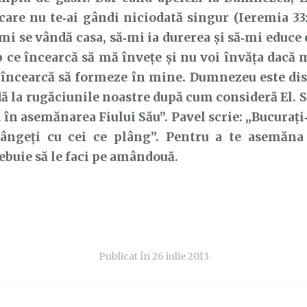
 care nu te‑ai gândi niciodată singur (Ieremia 33:
mi se vândă casa, să‑mi ia durerea și să‑mi educe 
b ce încearcă să mă învețe și nu voi învăța dacă m
i încearcă să formeze în mine. Dumnezeu este dis
ă la rugăciunile noastre după cum consideră El. S
 în asemănarea Fiului Său”. Pavel scrie: „Bucurați‑
lângeți cu cei ce plâng”. Pentru a te asemăn
rebuie să le faci pe amândouă.
Publicat în
26 iulie 2013