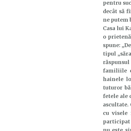
pentru suc
decât să f
ne putem bu
Casa lui K
o prietenă
spune: „De
tipul „săr
răspunsul 
familiile 
hainele l
tuturor bă
fetele ale
ascultate.
cu visele
participat
nu este si