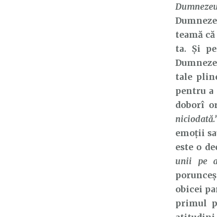
Dumnezeu 
Dumnezeu 
teamă că 
ta. Și p
Dumnezeu 
tale plin
pentru a 
doborî o
niciodată.
emoții sa
este o de
unii pe a
porunceșt
obicei pa
primul p