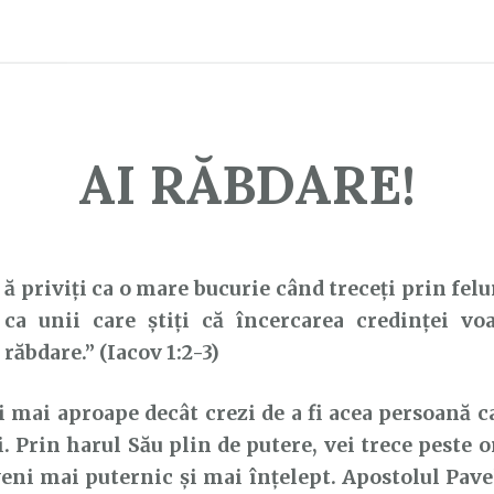
AI RĂBDARE!
ă priviți ca o mare bucurie când treceți prin felu
ca unii care știți că încercarea credinței vo
răbdare.” (Iacov 1:2-3)
mai aproape decât crezi de a fi acea persoană 
ii. Prin harul Său plin de putere, vei trece peste 
veni mai puternic și mai înțelept. Apostolul Pav