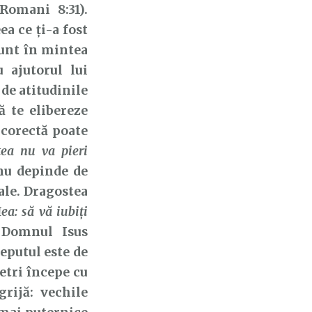
Romani 8:31).
a ce ți-a fost
sunt în mintea
u ajutorul lui
de atitudinile
ă te elibereze
 corectă poate
tea nu va pieri
 nu depinde de
tale. Dragostea
a: să vă iubiți
 Domnul Isus
ceputul este de
metri începe cu
rijă: vechile