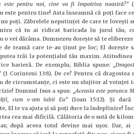
este pentru noi, cine va fi împotriva noastră?”
(
este pentru tine! Asta înseamnă că poți face cee
nu poți. Zăbrelele neputinței de care te lovești 
entru că tu ai ridicat baricada în jurul tău, c
o vei dărâma. Dumnezeu dorește să te elibereze 
e de teamă care te-au ținut pe loc; El dorește s
putea trăi la potențialul tău maxim. Atitudinea
rice barieră. De exemplu, Biblia spune:
„Dragos
”
(1 Corinteni 13:8). De ce? Pentru că dragostea
u de circumstanțe, ci este un slujitor al voinței 
cizie! Domnul Isus a spus:
„Aceasta este porunca Me
lții, cum v-am iubit Eu”
(Ioan 15:12). Și dacă
e, El te va ajuta și să poți duce la îndeplinire! În
rtea cea mai dificilă. Călătoria de o sută de kilo
as; după aceea totul devine mai ușor. Dar, ai g