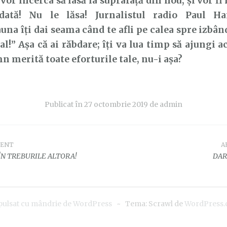
 vor încerca să iasă la suprafață din nou, și vor f
dată! Nu le lăsa! Jurnalistul radio Paul H
una îți dai seama când te afli pe calea spre izbân
eal!” Așa că ai răbdare; îți va lua timp să ajungi a
n merită toate eforturile tale, nu-i așa?
Publicat în
27 octombrie 2019
de
admin
DENT
A
e
ÎN TREBURILE ALTORA!
DAR
pulsat cu mândrie de WordPress
~
Tema: Scrawl de
WordPress