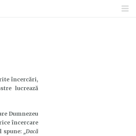
men
prin
rite încercări,
astre lucrează
care Dumnezeu
orice încercare
el spune:
„Dacă