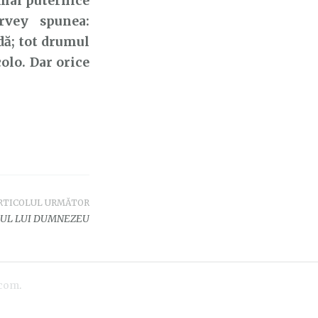
i mai puternice
arvey spunea:
dă; tot drumul
colo. Dar orice
RTICOLUL URMĂTOR
UL LUI DUMNEZEU
.com
.