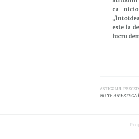
atitudini
ca nicio
„Întotdea
este la d
lucru dem
ARTICOLUL PRECE
Navigar
NU TE AMESTECA 
în
articole
Pro