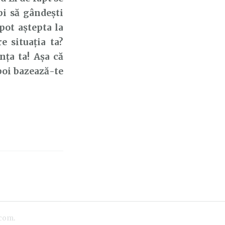
pi să gândești
pot aștepta la
 situația ta?
ța ta! Așa că
poi bazează-te
.com
.