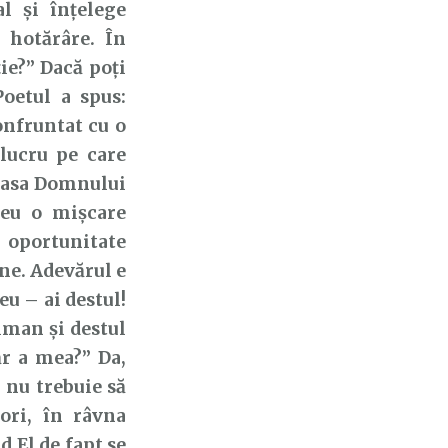
l și înțelege
 hotărâre. În
ie?” Dacă poți
oetul a spus:
onfruntat cu o
 lucru pe care
 casa Domnului
reu o mișcare
 oportunitate
ne. Adevărul e
u – ai destul!
liman și destul
ăr a mea?” Da,
r nu trebuie să
ori, în râvna
d El de fapt se