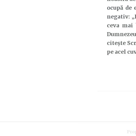
ocupă de e
negativ: „
ceva mai 
Dumnezeu 
citește Sc
pe acel cu
Pro