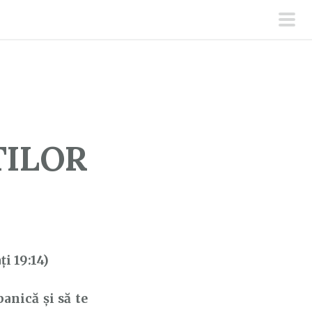
men
prin
TILOR
i 19:14)
panică și să te