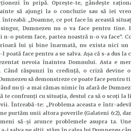
cționezi în pripă. Oprește-te, gândește raționa
nainte să ajungi la o concluzie sau să iei vreo
 întreabă: „Doamne, ce pot face în această situaț
 singur, Dumnezeu nu o va face pentru tine. P
i n-o putem face, partea noastră n-o va face”. C
rioară lui și bine înarmată, nu exista nici un
-l poată face pentru a se salva. Așa că s-a dus la
rezentat nevoia înaintea Domnului. Asta e me
ă. Când răspunzi în credință, o criză devine o
Dumnezeu să demonstreze ce poate face pentru ti
când nu ți-a mai rămas nimic în afară de Dumneze
ă te confrunți cu situația, destul ca să o scoți la 
evii. Întreabă-te: „Problema aceasta e într-adev
 ne purtăm unii altora poverile (Galateni 6:2), da
imeni să-și arunce problemele asupra ta. Une
 a-i salva pe alții, stăm în calea lui Dumnezeu cân