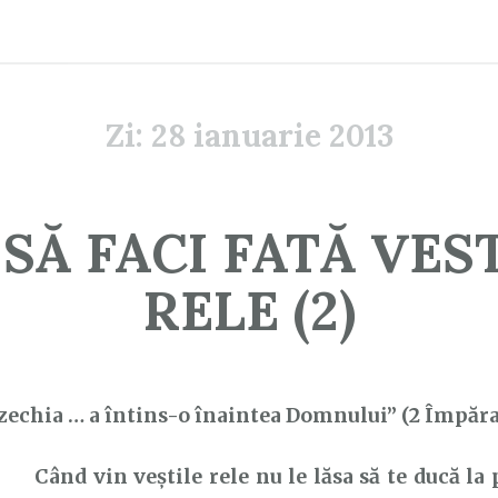
Zi:
28 ianuarie 2013
SĂ FACI FATĂ VES
RELE (2)
zechia … a întins-o înaintea Domnului” (2 Împăraț
Când vin veștile rele nu le lăsa să te ducă la 