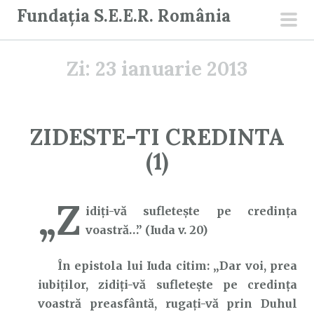
S
Fundația S.E.E.R. România
a
men
r
prin
Zi:
23 ianuarie 2013
i
l
a
c
ZIDESTE-TI CREDINTA
o
(1)
n
ț
i
„Z
idiți-vă sufletește pe credința
n
voastră…” (Iuda v. 20)
u
t
În epistola lui Iuda citim: „Dar voi, prea
iubiților, zidiți-vă sufletește pe credința
voastră preasfântă, rugați-vă prin Duhul