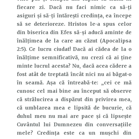
fiecare zi. Dacă nu faci nimic ca să-ți
asiguri și să-ți întărești credința, ea începe
să se deterioreze. Hristos le-a spus celor
din biserica din Efes să-și aducă aminte de
înălțimea de la care au căzut (Apocalipsa
2:5). Ce lucru ciudat! Dacă ai cădea de la o
înălțime semnificativă, nu crezi că ai ține
minte lucrul acesta? Nu, dacă acea cădere a
fost atât de treptată încât nici nu ai băgat-o
în seamă. Așa că întreabă-te: „cei ce mă
cunosc cel mai bine au început să observe
că strălucirea a dispărut din privirea mea,
că umblarea mea e lipsită de bucurie, că
duhul meu nu mai are pace și că lipsește
Cuvântul lui Dumnezeu din conversațiile
mele? Credința este ca un mușchi din