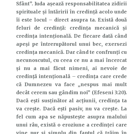
Sfânt”. Iuda așează responsabilitatea zidirii
spirituale și întăririi în credință acolo unde
îi este locul – direct asupra ta. Există două
feluri de credință: credința mecanică și
credința intențională. De fiecare dată când
apeși pe întrerupătorul unui bec, exersezi
credința mecanică. Dar când te confrunți cu
necunoscutul, cu ceea ce nu a mai încercat
și nu a mai făcut nimeni, ai nevoie de
credință intențională – credința care crede
că Dumnezeu va face „nespus mai mult
decât cerem sau gândim noi” (Efeseni 3:20).
Dacă ești susținător al acțiunii, credința ta
va crește. Dacă ești pasiv, nu va crește. La
fel cum apa se năpustește asupra malului
unui râu, există o eroziune a credinței care
vine pur și simplu din faptul că trăim în