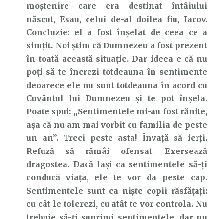
moștenire care era destinat întâiului
născut, Esau, celui de-al doilea fiu, Iacov.
Concluzie: el a fost înșelat de ceea ce a
simțit. Noi știm că Dumnezeu a fost prezent
în toată această situație. Dar ideea e că nu
poți să te încrezi totdeauna în sentimente
deoarece ele nu sunt totdeauna în acord cu
Cuvântul lui Dumnezeu și te pot înșela.
Poate spui: „Sentimentele mi-au fost rănite,
așa că nu am mai vorbit cu familia de peste
un an”. Treci peste asta! Învață să ierți.
Refuză să rămâi ofensat. Exersează
dragostea. Dacă lași ca sentimentele să-ți
conducă viața, ele te vor da peste cap.
Sentimentele sunt ca niște copii răsfățați:
cu cât le tolerezi, cu atât te vor controla. Nu
trebuie să-ți suprimi sentimentele, dar nu