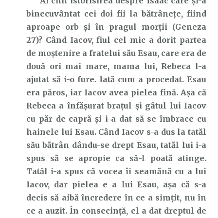
Ai citit istorisirea despre Isaac care și-a
binecuvântat cei doi fii la bătrânețe, fiind
aproape orb și în pragul morții (Geneza
27)? Când Iacov, fiul cel mic a dorit partea
de moștenire a fratelui său Esau, care era de
două ori mai mare, mama lui, Rebeca l-a
ajutat să i-o fure. Iată cum a procedat. Esau
era păros, iar Iacov avea pielea fină. Așa că
Rebeca a înfășurat brațul și gâtul lui Iacov
cu păr de capră și i-a dat să se îmbrace cu
hainele lui Esau. Când Iacov s-a dus la tatăl
său bătrân dându-se drept Esau, tatăl lui i-a
spus să se apropie ca să-l poată atinge.
Tatăl i-a spus că vocea îi seamănă cu a lui
Iacov, dar pielea e a lui Esau, așa că s-a
decis să aibă încredere în ce a simțit, nu în
ce a auzit. În consecință, el a dat dreptul de