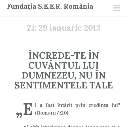
S
Fundația S.E.E.R. România
a
men
r
prin
Zi:
29 ianuarie 2013
i
l
a
c
ÎNCREDE-TE ÎN
o
CUVÂNTUL LUI
n
ț
DUMNEZEU, NU ÎN
i
SENTIMENTELE TALE
n
u
„E
t
l a fost întărit prin credința lui”
(Romani 4:20)