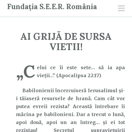
S
Fundația S.E.E.R. România
a
men
r
prin
i
AI GRIJĂ DE SURSA
l
a
VIETII!
c
o
„C
n
elui ce îi este sete… să ia apa
ț
vieţii…” (Apocalipsa 22:17)
i
Babilonienii încercuiseră Ierusalimul și-
n
i tăiaseră resursele de hrană. Cam cât vor
u
putea evreii rezista? Această întrebare îi
t
măcina pe babilonieni. Dar a trecut o lună,
apoi două, apoi un an întreg… și ei tot
rezistau! Secretul supraviețuirii