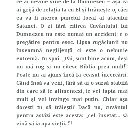
ce ai nevoie vine de la Dumnezeu – așa că
ai grijă de relația ta cu El și hrănește-o, căci
ea va fi mereu punctul focal al atacului
Satanei. O zi fără citirea Cuvântului lui
Dumnezeu nu este numai un accident; e o
pregătire pentru eșec. Lipsa rugăciunii nu
înseamnă neglijență, ci este o nebunie
extremă. Tu spui: „Păi, sunt bine acum, deși
nu mă rog și nu citesc Biblia prea mult!”
Poate nu ai ajuns încă la ceasul încercării.
Când însă va veni, fără să ai o sursă stabilă
din care să te alimentezi, te vei lupta mai
mult și vei învinge mai puțin. Chiar așa
dorești tu să trăiești? Dacă nu, cuvântul
pentru astăzi este acesta: „cel însetat… să
vină să ia apa vieţii…”!