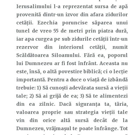
Ierusalimului l-a reprezentat sursa de apă
provenită dintr-un izvor din afara zidurilor
cetății. Ezechia poruncise săparea unui
tunel de vreo 55 de metri prin piatra dură,
iar apa curgea pe sub zidurile cetății într-un
rezervor din interiorul cetății, numit
Scăldătoarea Siloamului. Fără ea, poporul
lui Dumnezeu ar fi fost înfrânt. Aceasta nu
este, însă, o altă povestire biblică; ci o lecție
importantă. Pentru a duce o viață de izbândă
trebuie: 1) Să cunoști adevărata sursă a vieții
tale; 2) Să ai grijă de ea; 3) Să te alimentezi
din ea zilnic. Dacă siguranța ta, tăria,
valoarea proprie sau strategia vieții tale
vin din orice altă sursă decât de la
Dumnezeu, vrăjmașul te poate înfrânge. Tot