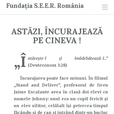
S
Fundația S.E.E.R. România
a
men
r
prin
i
ASTĂZI, ÎNCURAJEAZĂ
l
a
PE CINEVA !
c
o
„Î
n
ntăreşte-l şi îmbărbătează-l…”
ț
(Deuteronom 3:28)
i
Încurajarea poate face minuni. În filmul
n
„Stand and Deliver”, profesorul de liceu
u
Jaime Escalante avea în clasă doi elevi cu
t
numele Johnny: unul era un copil fericit și
un elev silitor; celălalt își petrecea timpul
făcându-și de cap și intrând dintr-un bucluc