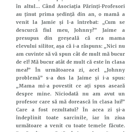
în altul… Când Asociația Părinți-Profesori
au ținut prima ședință din an, o mamă a
venit la Jamie și l-a întrebat: „Cum se
descurcă fiul meu, Johnny?” Jaime a
presupus din greșeală că era mama
elevului silitor, așa că i-a răspuns: „Nici nu
am cuvinte să vă spun cât de mult mă bucur
de el! Mă bucur atât de mult că este în clasa
mea!” În următoarea zi, acel „Johnny
problemă” s-a dus la Jaime și i-a spus:
„Mama mi-a povestit ce ați spus aseară
despre mine. Niciodată nu am avut un
profesor care să mă dorească în clasa lui!”
Care a fost rezultatul? În acea zi și-a
îndeplinit toate sarcinile, iar în ziua
următoare a venit cu toate temele făcute.