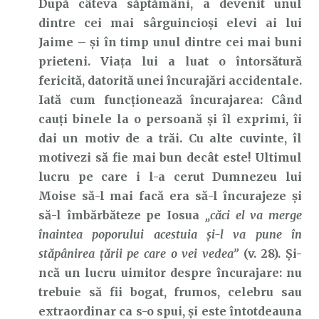
După câteva săptămâni, a devenit unul
dintre cei mai sârguincioși elevi ai lui
Jaime – și în timp unul dintre cei mai buni
prieteni. Viața lui a luat o întorsătură
fericită, datorită unei încurajări accidentale.
Iată cum funcționează încurajarea: Când
cauți binele la o persoană și îl exprimi, îi
dai un motiv de a trăi. Cu alte cuvinte, îl
motivezi să fie mai bun decât este! Ultimul
lucru pe care i l-a cerut Dumnezeu lui
Moise să-l mai facă era să-l încurajeze și
să-l îmbărbăteze pe Iosua
„căci el va merge
înaintea poporului acestuia şi-l va pune în
stăpânirea ţării pe care o vei vedea”
(v. 28). Și-
ncă un lucru uimitor despre încurajare: nu
trebuie să fii bogat, frumos, celebru sau
extraordinar ca s-o spui, și este întotdeauna