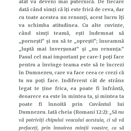
atât va deveni mai puternică. De fiecare
dată când simți că îți este frică de ceva, dar
cu toate acestea nu renunți, acest lucru îți
va schimba atitudinea. Cu alte cuvinte,
când simți teamă, ești îndemnat să
„pornești” și nu să te „oprești”; înseamnă
„luptă mai înverșunat” și „nu renunța.”
Pasul cel mai important pe care-l poți face
pentru a învinge teama este să te încrezi
în Dumnezeu, care va face ceea ce crezi că
tu nu poți face. Indiferent cât de strâns
legat te ține frica, ea poate fi înfrântă,
deoarece ea este în mintea ta, și mintea ta
poate fi înnoită prin Cuvântul lui
Dumnezeu. Iată cheia (Romani 12:2):
„Să nu
vă potriviți chipului veacului acestuia, ci să vă
prefaceți, prin înnoirea minții voastre, ca să