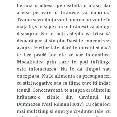
Pe una o iubesc; pe cealaltă o urăsc; dar
aceea pe care o hrănesc va domina.”
Teama și credința vor fi mereu prezente în
viața ta, și cea pe care o hrănești va ajunge
deasupra. Nu te poți aștepta ca frica să
dispară pur și simplu. Dacă te concentrezi
asupra fricilor tale, dacă le întreții și dacă
te lași pradă lor, ele se vor intensifica.
Modalitatea prin care le poți înfrânge
este înfometarea. Nu le da timpul sau
energia ta. Nu le alimenta cu presupuneri,
cu știri negative sau cu filme care îți induc
teamă. Concentrează-te asupra credinței și
hrănește-o zilnic din Cuvântul lui
Dumnezeu (vezi Romani 10:17). Cu cât aloci
mai mult timp și energie credinței tale, cu