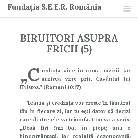
S
Fundația S.E.E.R. România
a
men
r
prin
i
BIRUITORI ASUPRA
l
a
FRICII (5)
c
o
„C
n
redința vine în urma auzirii, iar
ț
auzirea vine prin Cuvântul lui
i
Hristos.” (Romani 10:17)
n
Teama și credința vor crește în lăuntrul
u
tău în fiecare zi, iar tu ești dator să decizi
t
care dintre ele va triumfa. Cineva a scris:
„Două firi îmi bat în piept; una e
binecuvântată, iar cealaltă dezonorantă.