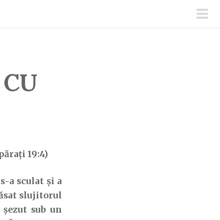
men
prin
 CU
părați 19:4)
-a sculat şi a
ăsat slujitorul
a şezut sub un