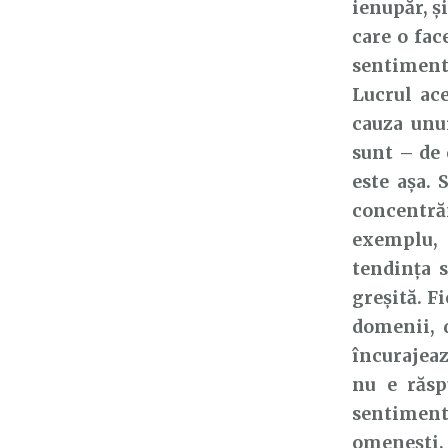
ienupăr, şi
care o fa
sentiment
Lucrul ace
cauza unui
sunt – de 
este așa. 
concentră
exemplu,
tendința s
greșită. F
domenii, d
încurajeaz
nu e răsp
sentiment
omenești, 