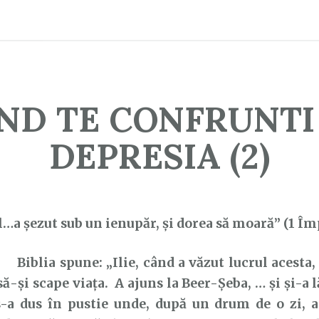
ND TE CONFRUNTI
DEPRESIA (2)
l…a şezut sub un ienupăr, şi dorea să moară” (1 Îm
Biblia spune: „Ilie, când a văzut lucrul acesta, s
să-şi scape viaţa. A ajuns la Beer-Şeba, … şi şi-a l
s-a dus în pustie unde, după un drum de o zi, 