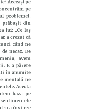
lie? Aceeași pe
concentrăm pe
ul problemei.
a prăbușit din
a lui: „Ce laș
iar a crezut că
atunci când ne
 de necaz. De
omeniu, avem
ii. E o părere
ști în anumite
ate mentală ne
entele. Acesta
putem baza pe
sentimentele
ntru a învinge