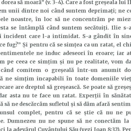
 dorea să moară” (v. 3-4). Care a fost greșeala lui I
cem unii dintre noi când suntem deprimați; ne 
ele noastre, în loc să ne concentrăm pe miez
sta se întâmplă când suntem secătuiți. Ilie s-
 incident care l-a intimidat. S-a gândit în sine
ce fug?” Și pentru că se simțea ca un ratat, el ch
Sentimentele ne induc adeseori în eroare; iar 
m pe ceea ce simțim și nu pe realitate, vom da
 când comitem o greșeală într-un anumit d
ă ne simțim incapabili în toate domeniile vieț
iecare are dreptul să greșească. Se poate să greșe
ar asta nu te face un ratat. Experții în sănăt
ă să ne descărcăm sufletul și să dăm afară sentim
unsul complet, pentru că se știe că nu ne 
e. Dumnezeu nu ne spune să ne conectăm la 
ci la adevărul Cuvântului Său (vezi Ioan 8:32). Pe