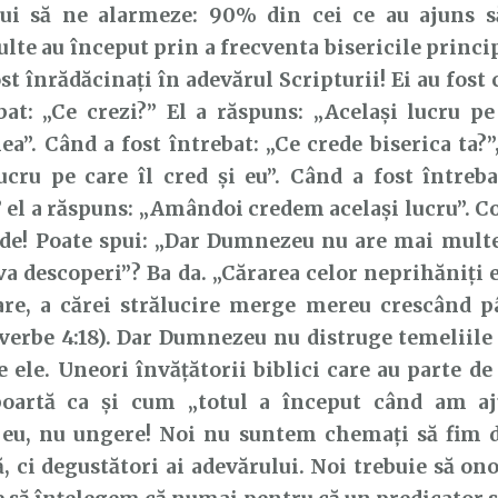
bui să ne alarmeze: 90% din cei ce au ajuns s
lte au început prin a frecventa bisericile princi
ost înrădăcinați în adevărul Scripturii! Ei au fost
bat: „Ce crezi?” El a răspuns: „Același lucru pe
ea”. Când a fost întrebat: „Ce crede biserica ta?”
ucru pe care îl cred și eu”. Când a fost întreba
el a răspuns: „Amândoi credem același lucru”. Co
ede! Poate spui: „Dar Dumnezeu nu are mai mult
 va descoperi”? Ba da. „Cărarea celor neprihăniți 
oare, a cărei strălucire merge mereu crescând p
overbe 4:18). Dar Dumnezeu nu distruge temeliile 
e ele. Uneori învățătorii biblici care au parte de
oartă ca și cum „totul a început când am aj
eu, nu ungere! Noi nu suntem chemați să fim d
, ci degustători ai adevărului. Noi trebuie să on