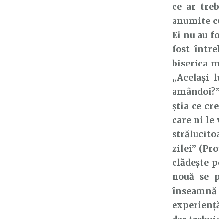
ce ar tre
anumite cu
Ei nu au f
fost între
biserica m
„Același l
amândoi?” 
știa ce cr
care ni le
strălucit
zilei” (Pr
clădește p
nouă se p
înseamnă 
experiență