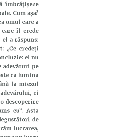
ă îmbrățișeze
pale. Cum așa?
 ca omul care a
 care îl crede
, el a răspuns:
t: „Ce credeți
ncluzie: el nu
e adevăruri pe
este ca lumina
ână la miezul
adevărului, ci
 o descoperire
uns eu”. Asta
egustători de
orăm lucrarea,