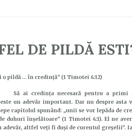
FEL DE PILDĂ ESTI?
i o pildă … în credință” (1 Timotei 4:12)
Să ai credința necesară pentru a primi r
 este un adevăr important. Dar nu despre asta v
ncepe capitolul spunând: „unii se vor lepăda de cre
de duhuri înșelătoare” (1 Timotei 4:1). El ne aver
 adevăr, altfel veți fi duși de curentul greșelii”. I