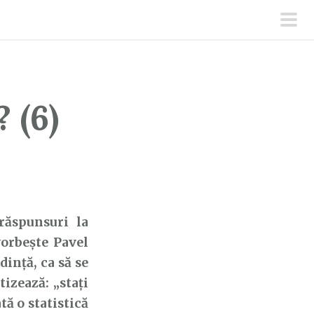
men
prin
 (6)
ăspunsuri la
orbește Pavel
dință, ca să se
tizează: „stați
ată o statistică