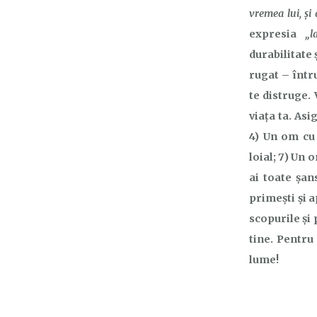
vremea lui, şi 
expresia
„l
durabilitate 
rugat – întru
te distruge. 
viața ta. Asi
4) Un om cu
loial; 7) Un 
ai toate șan
primești și
scopurile și 
tine. Pentru 
lume!