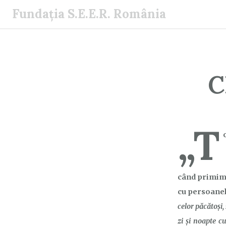
S
Fundația S.E.E.R. România
a
r
i
l
a
C
c
o
n
„T
ț
i
n
u
când primim 
t
cu persoanel
celor păcătoşi,
zi şi noapte c