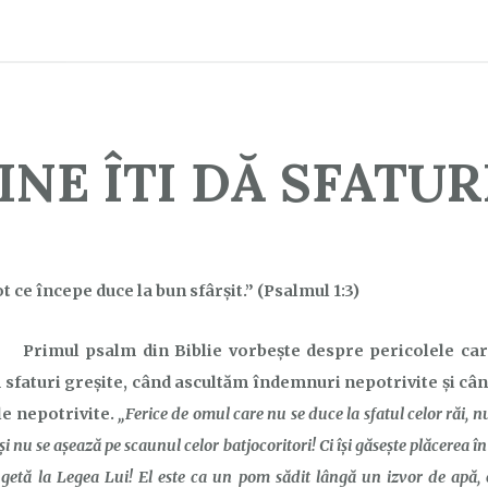
INE ÎTI DĂ SFATUR
ot ce începe duce la bun sfârşit.” (Psalmul 1:3)
Primul psalm din Biblie vorbește despre pericolele car
sfaturi greșite, când ascultăm îndemnuri nepotrivite și câ
e nepotrivite.
„Ferice de omul care nu se duce la sfatul celor răi, n
 şi nu se aşează pe scaunul celor batjocoritori! Ci îşi găseşte plăcerea 
ugetă la Legea Lui! El este ca un pom sădit lângă un izvor de apă, c