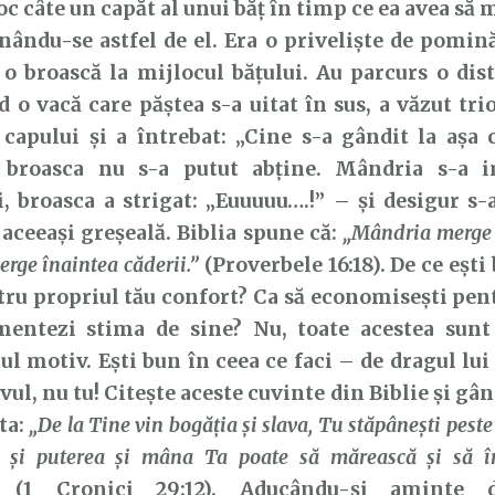
ioc câte un capăt al unui băț în timp ce ea avea să
inându-se astfel de el. Era o priveliște de pomină
 o broască la mijlocul bățului. Au parcurs o dis
 o vacă care păștea s-a uitat în sus, a văzut tri
capului și a întrebat: „Cine s-a gândit la așa 
broasca nu s-a putut abține. Mândria s-a i
, broasca a strigat: „Euuuuu….!” – și desigur s-
u aceeași greșeală. Biblia spune că:
„Mândria merge î
merge înaintea căderii.”
(Proverbele 16:18). De ce ești
tru propriul tău confort? Ca să economisești pen
imentezi stima de sine? Nu, toate acestea sunt
ul motiv. Ești bun în ceea ce faci – de dragul lu
vul, nu tu! Citește aceste cuvinte din Biblie și gân
ta:
„De la Tine vin bogăţia şi slava, Tu stăpâneşti peste
a şi puterea şi mâna Ta poate să mărească şi să în
(1 Cronici 29:12). Aducându-și aminte de