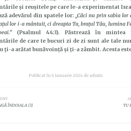
tările și reușitele pe care le-a experimentat Isra
ază adevărul din spatele lor:
„Căci nu prin sabia lo
aţul lor i-a mântuit, ci dreapta Ta, braţul Tău, lumina F
eai.”
(Psalmul 44:3). Păstrează în mintea 
tările de care te bucuri zi de zi sunt ale tale n
ți-a arătat bunăvoință și ți-a zâmbit. Acesta est
Publicat în
6 ianuarie 2024
de
admin
DENT
A
e
GĂ ÎNDOIALA (3)
TU 