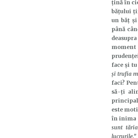
țină în c
bățului ț
un băț și
până când
deasupra 
moment 
prudenței
face și t
şi trufia 
faci? Pen
să-ți al
principal
este moti
în inima 
sunt tări
lucrurile.”