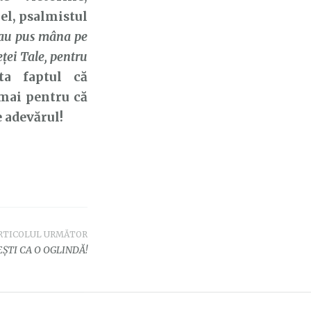
el, psalmistul
r au pus mâna pe
eţei Tale, pentru
ta faptul că
umai pentru că
e adevărul!
RTICOLUL URMĂTOR
EȘTI CA O OGLINDĂ!