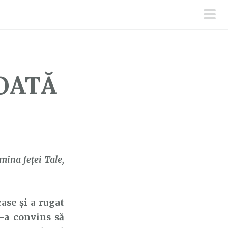
men
prin
OATĂ
umina feței Tale,
ase și a rugat
e-a convins să