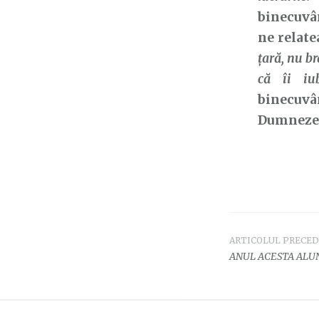
binecuvân
ne relate
ţară, nu br
că îi iub
binecuvân
Dumnezeu 
ARTICOLUL PRECE
Navigar
ANUL ACESTA ALUN
în