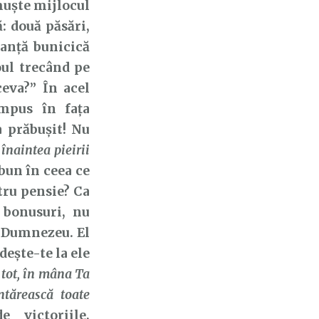
 muște mijlocul
: două păsări,
tanță bunicică
oul trecând pe
ceva?” În acel
mpus în fața
a prăbușit! Nu
naintea pieirii
 bun în ceea ce
tru pensie? Ca
 bonusuri, nu
i Dumnezeu. El
dește-te la ele
 tot, în mâna Ta
tărească toate
 victoriile,