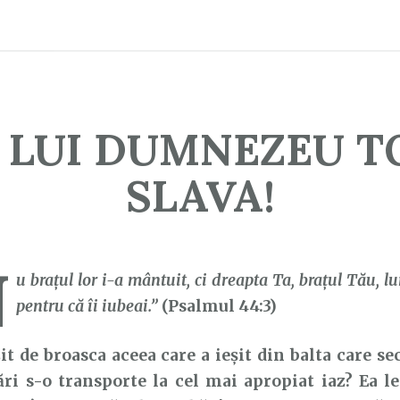
I LUI DUMNEZEU T
SLAVA!
N
u brațul lor i-a mântuit, ci dreapta Ta, braţul Tău, l
pentru că îi iubeai.”
(Psalmul 44:3)
de broasca aceea care a ieșit din balta care sec
ri s-o transporte la cel mai apropiat iaz? Ea l