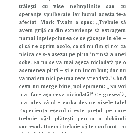
trăiești cu vise neîmplinite sau cu
speranțe spulberate iar lucrul acesta te-a
afectat. Mark Twain a spus: „Trebuie să
avem grijă ca din experiențe să extragem
numai înțelepciunea ce se găsește în ele –
și să ne oprim acolo, ca să nu fim și noi ca
pisica ce s-a așezat pe plita încinsă a unei
sobe. Ea nu se va mai așeza niciodată pe o
asemenea plită – și e un lucru bun; dar nu
va mai sta nici pe una rece vreodată.” Când
ceva nu merge bine, noi spunem: „Nu voi
mai face așa ceva niciodată!” Ce greșeală,
mai ales când e vorba despre visele tale!
Experiența eșecului este prețul pe care
trebuie să-l plătești pentru a dobândi
succesul. Uneori trebuie să te confrunți cu