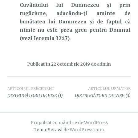
Cuvântului lui Dumnezeu și prin
rugăciune, aducându-ți aminte de
bunătatea lui Dumnezeu și de faptul că
nimic nu este prea greu pentru Domnul
(vezi Ieremia 32:17).
Publicat în
22 octombrie 2019
de
admin
Navigare
ARTICOLUL PRECEDENT
ARTICOLUL URMĂTOR
DISTRUGĂTORII DE VISE (1)
DISTRUGĂTORII DE VISE (3)
în
articole
Propulsat cu mândrie de WordPress
Tema: Scrawl de
WordPress.com
.