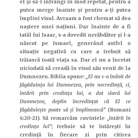
el și să-l înfrângi în mod repetat, pentru a
putea merge înainte și pentru a-ți putea
împlini visul. Avraam a fost chemat să dea
naștere unei națiuni. Dar înainte de a fi
tatăl lui Isaac, s-a dovedit nerăbdător și l-a
născut pe Ismael, generând astfel o
situație negativă cu care a trebuit să
trăiască toată viața sa. Dar el nu a încetat
niciodată să creadă în visul său venit de la
Dumnezeu. Biblia spune:
„El nu s-a îndoit de
făgăduința lui Dumnezeu, prin necredință, ci,
întărit prin credința lui, a dat slavă lui
Dumnezeu, deplin încredințat că El ce
făgăduiește poate să și împlinească”
(Romani
4:20-21). Să remarcăm cuvintele
„întărit în
credința lui”
; trebuie să te întărești în
credință în fiecare zi prin citirea