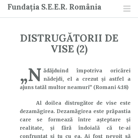
S
Fundația S.E.E.R. România
a
men
r
prin
i
DISTRUGĂTORII DE
l
a
VISE (2)
c
o
„N
n
ădăjduind împotriva oricărei
ț
nădejdi, el a crezut şi astfel a
i
ajuns tatăl multor neamuri” (Romani 4:18)
n
Al doilea distrugător de vise este
u
dezamăgirea. Dezamăgirea este prăpastia
t
care se formează între așteptare și
realitate, și fără îndoială că te-ai
confruntat și tu cu ea. Ai fost nevoit să