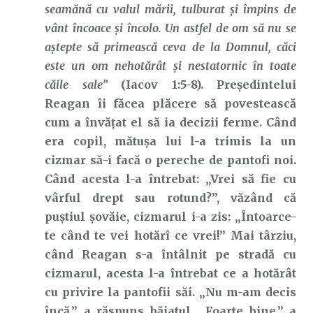
seamănă cu valul mării, tulburat și împins de
vânt încoace și încolo. Un astfel de om să nu se
aștepte să primească ceva de la Domnul, căci
este un om nehotărât și nestatornic în toate
căile sale”
(Iacov 1:5-8). Președintelui
Reagan îi făcea plăcere să povestească
cum a învățat el să ia decizii ferme. Când
era copil, mătușa lui l-a trimis la un
cizmar să-i facă o pereche de pantofi noi.
Când acesta l-a întrebat: „Vrei să fie cu
vârful drept sau rotund?”, văzând că
puștiul șovăie, cizmarul i-a zis: „Întoarce-
te când te vei hotărî ce vrei!” Mai târziu,
când Reagan s-a întâlnit pe stradă cu
cizmarul, acesta l-a întrebat ce a hotărât
cu privire la pantofii săi. „Nu m-am decis
încă,” a răspuns băiatul. „Foarte bine,” a