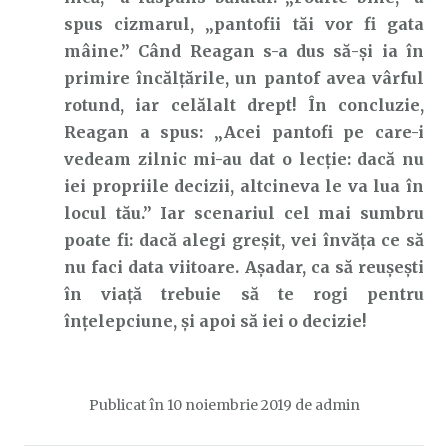
spus cizmarul, „pantofii tăi vor fi gata
mâine.” Când Reagan s-a dus să-și ia în
primire încălțările, un pantof avea vârful
rotund, iar celălalt drept! În concluzie,
Reagan a spus: „Acei pantofi pe care-i
vedeam zilnic mi-au dat o lecție: dacă nu
iei propriile decizii, altcineva le va lua în
locul tău.” Iar scenariul cel mai sumbru
poate fi: dacă alegi greșit, vei învăța ce să
nu faci data viitoare. Așadar, ca să reușești
în viață trebuie să te rogi pentru
înțelepciune, și apoi să iei o decizie!
Publicat în
10 noiembrie 2019
de
admin