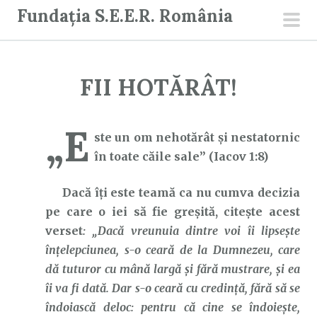
S
Fundația S.E.E.R. România
a
men
r
prin
i
FII HOTĂRÂT!
l
a
c
„E
ste un om nehotărât și nestatornic
o
în toate căile sale” (Iacov 1:8)
n
ț
Dacă îți este teamă ca nu cumva decizia
i
pe care o iei să fie greșită, citește acest
n
verset
: „Dacă vreunuia dintre voi îi lipsește
u
înțelepciunea, s-o ceară de la Dumnezeu, care
t
dă tuturor cu mână largă și fără mustrare, și ea
îi va fi dată. Dar s-o ceară cu credință, fără să se
îndoiască deloc: pentru că cine se îndoiește,